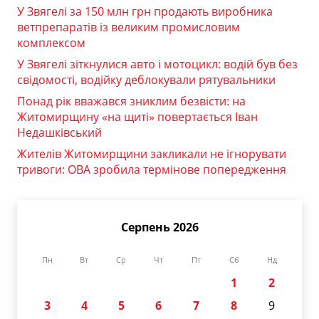
У Звягелі за 150 млн грн продають виробника
ветпрепаратів із великим промисловим
комплексом
У Звягелі зіткнулися авто і мотоцикл: водій був без
свідомості, водійку деблокували рятувальники
Понад рік вважався зниклим безвісти: на
Житомирщину «на щиті» повертається Іван
Недашківський
Жителів Житомирщини закликали не ігнорувати
тривоги: ОВА зробила термінове попередження
Серпень 2026
Пн
Вт
Ср
Чт
Пт
Сб
Нд
1
2
3
4
5
6
7
8
9