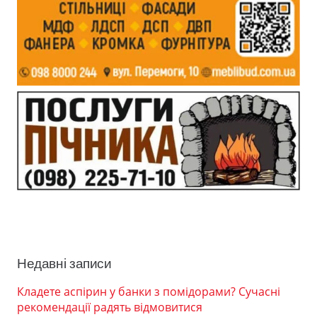
Недавні записи
Кладете аспірин у банки з помідорами? Сучасні
рекомендації радять відмовитися