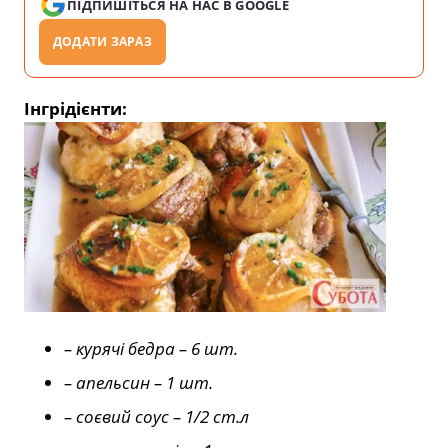
ПІДПИШІТЬСЯ НА НАС В GOOGLE
ДОДАТИ ЗАРАЗ
Інгрідієнти:
– курячі бедра – 6 шт.
– апельсин – 1 шт.
– соєвий соус – 1/2 ст.л