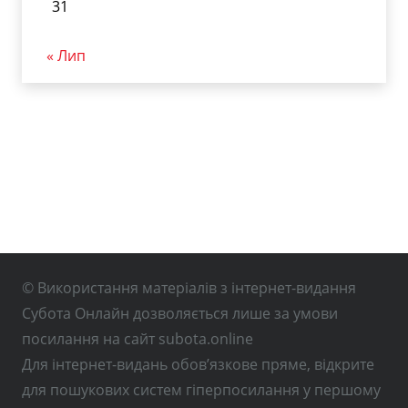
31
« Лип
© Використання матеріалів з інтернет-видання
Субота Онлайн дозволяється лише за умови
посилання на сайт subota.online
Для інтернет-видань обов’язкове пряме, відкрите
для пошукових систем гіперпосилання у першому