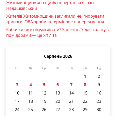
Житомирщину «на щиті» повертається Іван
Недашківський
Жителів Житомирщини закликали не ігнорувати
тривоги: ОВА зробила термінове попередження
Кабачки вже нікуди дівати? Запечіть їх для салату з
помідорами — це хіт літа
Серпень 2026
Пн
Вт
Ср
Чт
Пт
Сб
Нд
1
2
3
4
5
6
7
8
9
10
11
12
13
14
15
16
17
18
19
20
21
22
23
24
25
26
27
28
29
30