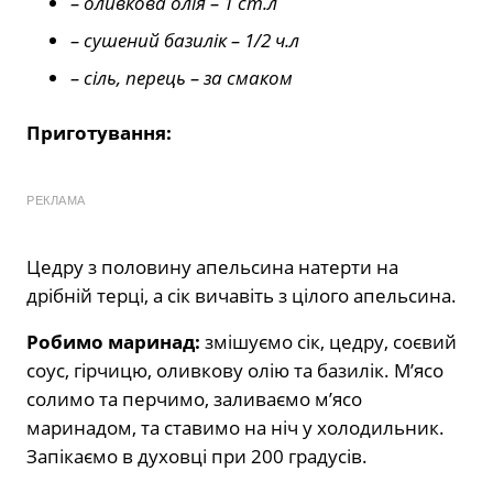
– оливкова олія – 1 ст.л
– сушений базилік – 1/2 ч.л
– сіль, перець – за смаком
Приготування:
РЕКЛАМА
Цедру з половину апельсина натерти на
дрібній терці, а сік вичавіть з цілого апельсина.
Робимо маринад:
змішуємо сік, цедру, соєвий
соус, гірчицю, оливкову олію та базилік. М’ясо
солимо та перчимо, заливаємо м’ясо
маринадом, та ставимо на ніч у холодильник.
Запікаємо в духовці при 200 градусів.