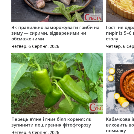
Як правильно заморожувати гриби на
Гості не од
зиму — сирими, відвареними чи
пиріг із 5–6
обсмаженими
столу
Четвер, 6 Серпня, 2026
Четвер, 6 Се
Перець в’яне і гниє біля кореня: як
Кабачкова і
зупинити поширення фітофторозу
виходить во
помилку
Четвер, 6 Серпня, 2026