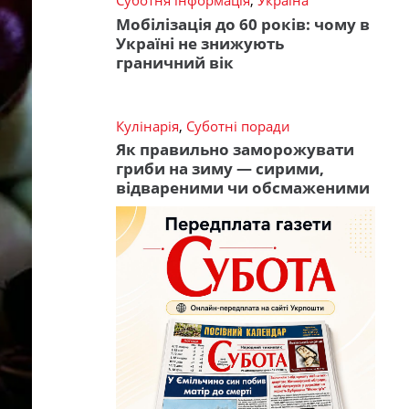
Суботня інформація
,
Україна
Мобілізація до 60 років: чому в
Україні не знижують
граничний вік
Кулінарія
,
Суботні поради
Як правильно заморожувати
гриби на зиму — сирими,
відвареними чи обсмаженими