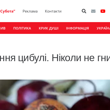
“Субота”
Реклама
Контакти
ЗИВ
ПОЛІТИКА
КРИК ДУШІ
ІНФОРМАЦІЯ
УКРАЇН
ння цибулі. Ніколи не гн