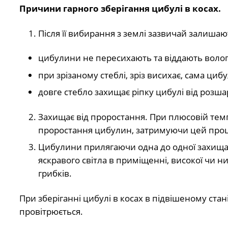
Причини гарного зберігання цибулі в косах.
Після її вибирання з землі зазвичай залиша
цибулини не пересихають та віддають волог
при зрізаному стеблі, зріз висихає, сама ци
довге стебло захищає ріпку цибулі від розш
Захищає від проростання. При плюсовій тем
проростання цибулин, затримуючи цей проц
Цибулини прилягаючи одна до одної захищаю
яскравого світла в приміщенні, високої чи 
грибків.
При зберіганні цибулі в косах в підвішеному стані
провітрюється.