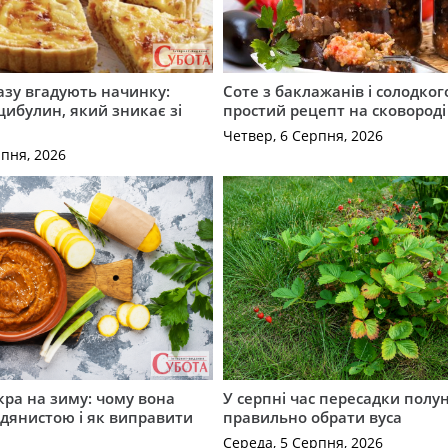
разу вгадують начинку:
Соте з баклажанів і солодког
 цибулин, який зникає зі
простий рецепт на сковороді
Четвер, 6 Серпня, 2026
рпня, 2026
кра на зиму: чому вона
У серпні час пересадки полун
дянистою і як виправити
правильно обрати вуса
Середа, 5 Серпня, 2026