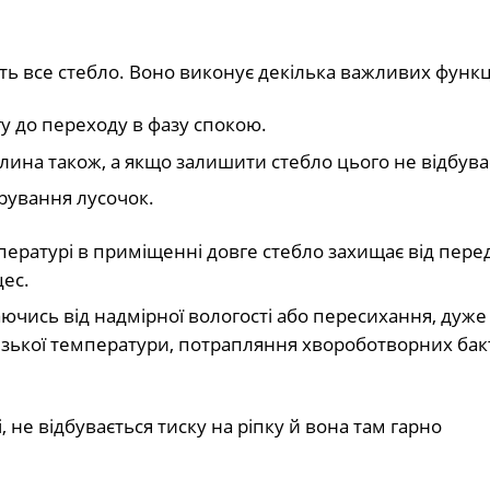
ють все стебло. Воно виконує декілька важливих функц
у до переходу в фазу спокою.
булина також, а якщо залишити стебло цього не відбува
арування лусочок.
пературі в приміщенні довге стебло захищає від пере
ес.
чись від надмірної вологості або пересихання, дуже
низької температури, потрапляння хвороботворних бак
, не відбувається тиску на ріпку й вона там гарно