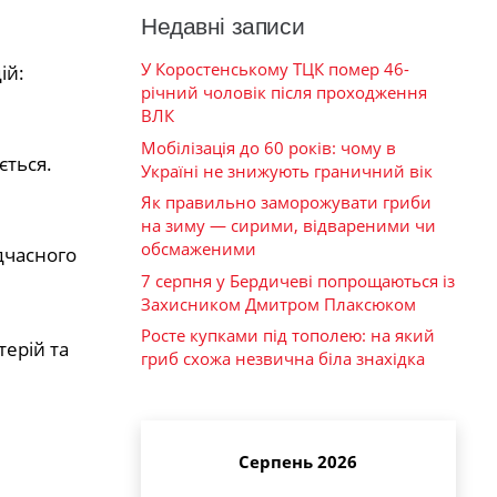
Недавні записи
У Коростенському ТЦК помер 46-
ій:
річний чоловік після проходження
ВЛК
Мобілізація до 60 років: чому в
ється.
Україні не знижують граничний вік
Як правильно заморожувати гриби
на зиму — сирими, відвареними чи
обсмаженими
дчасного
7 серпня у Бердичеві попрощаються із
Захисником Дмитром Плаксюком
Росте купками під тополею: на який
терій та
гриб схожа незвична біла знахідка
Серпень 2026