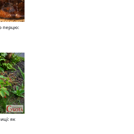
о перцю:
иці: як