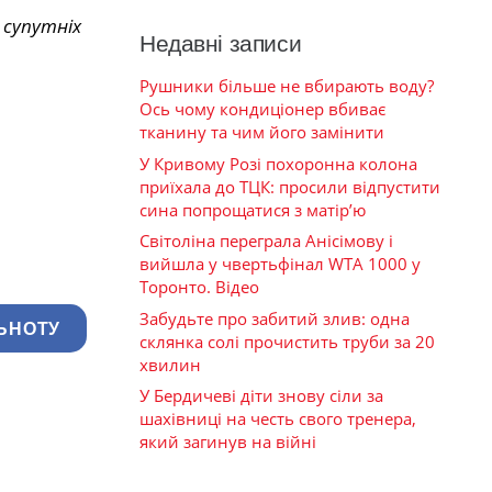
 супутніх
Недавні записи
Рушники більше не вбирають воду?
Ось чому кондиціонер вбиває
тканину та чим його замінити
У Кривому Розі похоронна колона
приїхала до ТЦК: просили відпустити
сина попрощатися з матір’ю
Світоліна переграла Анісімову і
вийшла у чвертьфінал WTA 1000 у
Торонто. Відео
Забудьте про забитий злив: одна
ЬНОТУ
склянка солі прочистить труби за 20
хвилин
У Бердичеві діти знову сіли за
шахівниці на честь свого тренера,
який загинув на війні