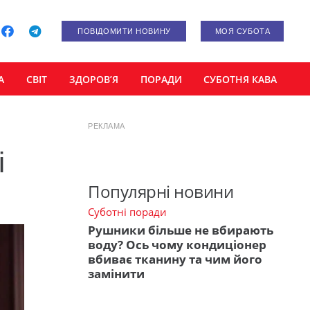
ПОВІДОМИТИ НОВИНУ
МОЯ СУБОТА
А
СВІТ
ЗДОРОВ’Я
ПОРАДИ
СУБОТНЯ КАВА
РЕКЛАМА
і
Популярні новини
Суботні поради
Рушники більше не вбирають
воду? Ось чому кондиціонер
вбиває тканину та чим його
замінити