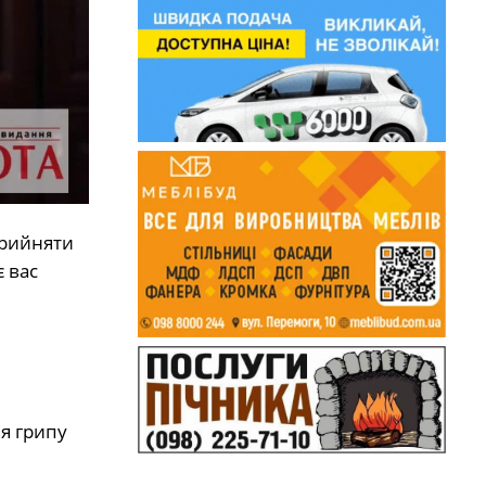
прийняти
є вас
ня грипу