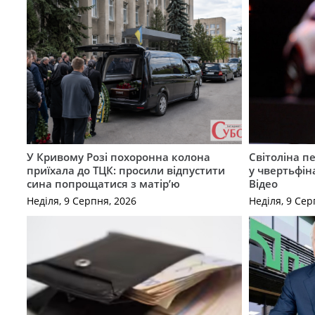
У Кривому Розі похоронна колона
Світоліна п
приїхала до ТЦК: просили відпустити
у чвертьфін
сина попрощатися з матір’ю
Відео
Неділя, 9 Серпня, 2026
Неділя, 9 Сер