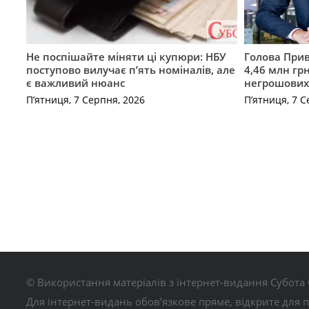
Не поспішайте міняти ці купюри: НБУ
Голова Прив
поступово вилучає п’ять номіналів, але
4,46 млн грн
є важливий нюанс
негрошових
П’ятниця, 7 Серпня, 2026
П’ятниця, 7 С
© Використання матеріалів з інтернет-видання Субота 
Для інтернет-видань обов’язкове пряме, відкрите для 