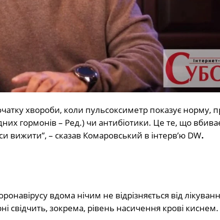
очатку хвороби, коли пульсоксиметр показує норму, 
них гормонів – Ред.) чи антибіотики. Це те, що вбива
и вижити”, – сказав Комаровський в інтерв’ю DW
.
оронавірусу вдома нічим не відрізняється від лікуван
арні свідчить, зокрема, рівень насичення крові киснем.