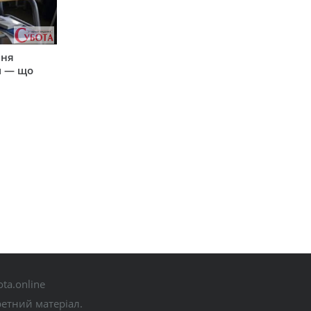
пня
и — що
ta.online
ретний матеріал.