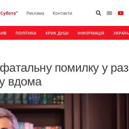
“Субота”
Реклама
Контакти
ЗИВ
ПОЛІТИКА
КРИК ДУШІ
ІНФОРМАЦІЯ
УКРАЇН
фатальну помилку у раз
су вдома