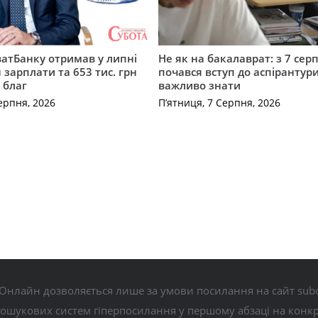
атБанку отримав у липні
Не як на бакалаврат: з 7 сер
 зарплати та 653 тис. грн
почався вступ до аспірантур
 благ
важливо знати
ерпня, 2026
П’ятниця, 7 Серпня, 2026
Онлайн дозволяється лише за умови посилання на сайт subo
пошукових систем гіперпосилання у першому абзаці на конк