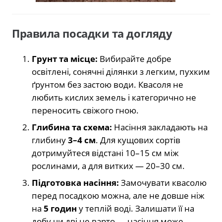
Правила посадки та догляду
Грунт та місце:
Вибирайте добре
освітлені, сонячні ділянки з легким, пухким
ґрунтом без застою води. Квасоля не
любить кислих земель і категорично не
переносить свіжого гною.
Глибина та схема:
Насіння закладають на
глибину
3–4 см
. Для кущових сортів
дотримуйтеся відстані 10–15 см між
рослинами, а для витких — 20–30 см.
Підготовка насіння:
Замочувати квасолю
перед посадкою можна, але не довше ніж
на
5 годин
у теплій воді. Залишати її на
добу чи дві не варто — насіння може