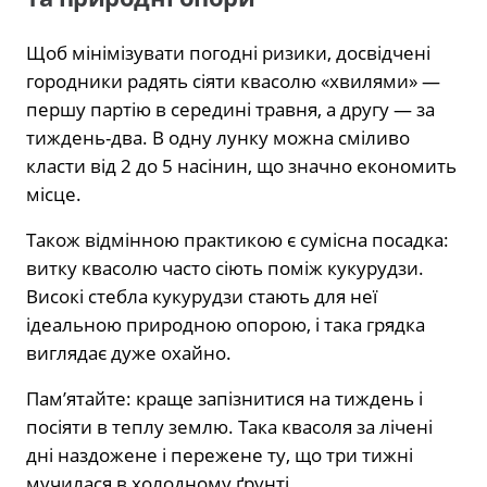
Щоб мінімізувати погодні ризики, досвідчені
городники радять сіяти квасолю «хвилями» —
першу партію в середині травня, а другу — за
тиждень-два. В одну лунку можна сміливо
класти від 2 до 5 насінин, що значно економить
місце.
Також відмінною практикою є сумісна посадка:
витку квасолю часто сіють поміж кукурудзи.
Високі стебла кукурудзи стають для неї
ідеальною природною опорою, і така грядка
виглядає дуже охайно.
Пам’ятайте: краще запізнитися на тиждень і
посіяти в теплу землю. Така квасоля за лічені
дні наздожене і пережене ту, що три тижні
мучилася в холодному ґрунті.