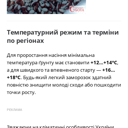
Температурний режим та терміни
по регіонах
Для проростання насіння мінімальна
температура ґрунту має становити
+12…+14°C
,
а для швидкого та впевненого старту —
+16…
+18°C
. Будь-який легкий заморозок здатний
повністю знищити молоді сходи або пошкодити
точки росту.
РЕКЛАМА
Зважаючи на кліматичні особливості України,