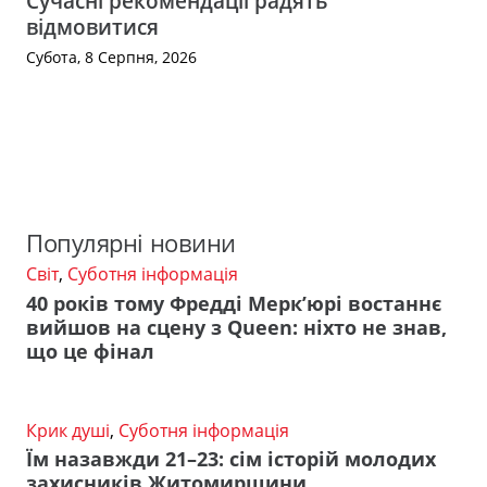
Сучасні рекомендації радять
відмовитися
Субота, 8 Серпня, 2026
Популярні новини
Світ
,
Суботня інформація
40 років тому Фредді Мерк’юрі востаннє
вийшов на сцену з Queen: ніхто не знав,
що це фінал
Крик душі
,
Суботня інформація
Їм назавжди 21–23: сім історій молодих
захисників Житомирщини