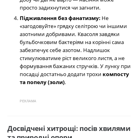
просто задихнутися чи загнити.
Підживлення без фанатизму:
Не
«загодовуйте» грядку селітрою чи іншими
азотними добривами. Квасоля завдяки
бульбочковим бактеріям на корінні сама
забезпечує себе азотом. Надлишок
стимулюватиме ріст великого листя, а не
формування бажаних стручків. У лунку при
посадці достатньо додати трохи
компосту
та попелу (золи)
.
РЕКЛАМА
Досвідчені хитрощі: посів хвилями
та природні опори