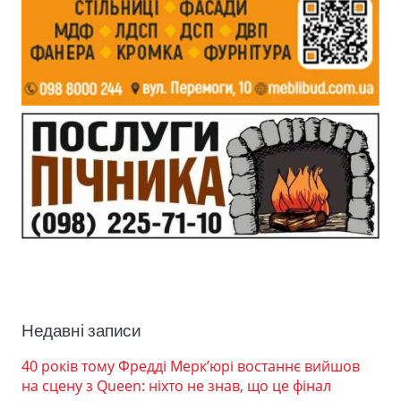
Недавні записи
40 років тому Фредді Мерк’юрі востаннє вийшов
на сцену з Queen: ніхто не знав, що це фінал