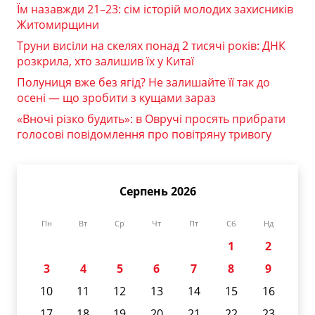
Їм назавжди 21–23: сім історій молодих захисників
Житомирщини
Труни висіли на скелях понад 2 тисячі років: ДНК
розкрила, хто залишив їх у Китаї
Полуниця вже без ягід? Не залишайте її так до
осені — що зробити з кущами зараз
«Вночі різко будить»: в Овручі просять прибрати
голосові повідомлення про повітряну тривогу
Серпень 2026
Пн
Вт
Ср
Чт
Пт
Сб
Нд
1
2
3
4
5
6
7
8
9
10
11
12
13
14
15
16
17
18
19
20
21
22
23