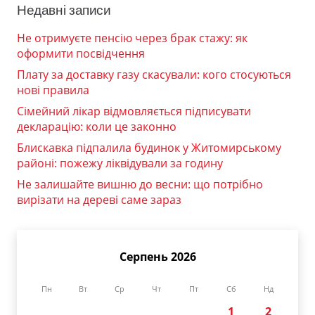
Недавні записи
Не отримуєте пенсію через брак стажу: як
оформити посвідчення
Плату за доставку газу скасували: кого стосуються
нові правила
Сімейний лікар відмовляється підписувати
декларацію: коли це законно
Блискавка підпалила будинок у Житомирському
районі: пожежу ліквідували за годину
Не залишайте вишню до весни: що потрібно
вирізати на дереві саме зараз
Серпень 2026
Пн
Вт
Ср
Чт
Пт
Сб
Нд
1
2