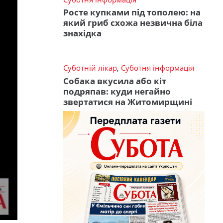
Росте купками під тополею: на
який гриб схожа незвична біла
знахідка
Суботній лікар
,
Суботня інформація
Собака вкусила або кіт
подряпав: куди негайно
звертатися на Житомирщині