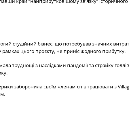
авши край “найприбутковішому зв’язку” історичного 
орогий студійний бізнес, що потребував значних витрат
у рамках цього проєкту, не приніс жодного прибутку.
w мала труднощі з наслідками пандемії та страйку голлі
оку.
ерики заборонила своїм членам співпрацювати з Villa
ам.