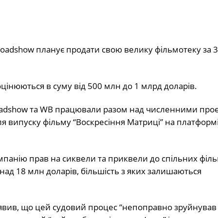
Roadshow планує продати свою велику фільмотеку за 
цінюються в суму від 500 млн до 1 млрд доларів.
 Roadshow та WB працювали разом над численними про
сля випуску фільму “Воскресіння Матриці” на платформ
мпанію прав на сиквели та приквели до спільних філь
над 18 млн доларів, більшість з яких залишаються
заявив, що цей судовий процес “непоправно зруйнував