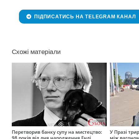
ПІДПИСАТИСЬ НА TELEGRAM КАНАЛ
Схожі матеріали
Перетворив банку супу на мистецтво:
У Празі три
98 років від дня народження Енді
між вагоно