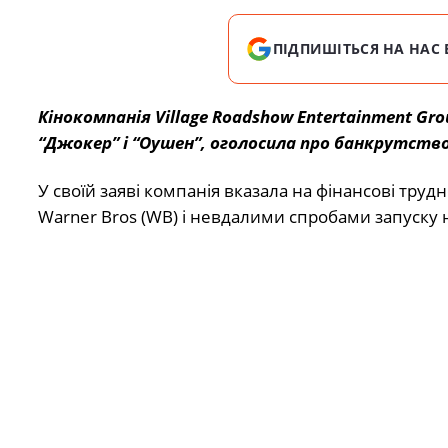
ПІДПИШІТЬСЯ НА НАС 
Кінокомпанія Village Roadshow Entertainment G
“Джокер” і “Оушен”, оголосила про банкрутство
У своїй заяві компанія вказала на фінансові тр
Warner Bros (WB) і невдалими спробами запуску н