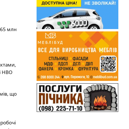
365 млн
єктами,
і HBO
мів, що
 робочі