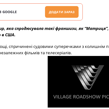
В GOOGLE
ДОДАТИ ЗАРАЗ
roup, яка спродюсувала такі франшизи, як “Матриця”,
 в США.
уднощі, спричинені судовими суперечками з колишнім 
езалежних фільмів та телесеріалів.