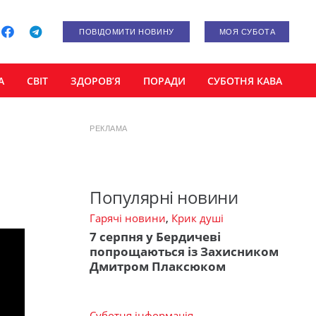
ПОВІДОМИТИ НОВИНУ
МОЯ СУБОТА
А
СВІТ
ЗДОРОВ’Я
ПОРАДИ
СУБОТНЯ КАВА
РЕКЛАМА
Популярні новини
Гарячі новини
,
Крик душі
7 серпня у Бердичеві
попрощаються із Захисником
Дмитром Плаксюком
Суботня інформація