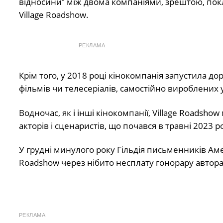
відносини” між двома компаніями, зрештою, покл
Village Roadshow.
РЕКЛАМА
Крім того, у 2018 році кінокомпанія запустила д
фільмів чи телесеріалів, самостійно вироблених 
Водночас, як і інші кінокомпанії, Village Roadsho
акторів і сценаристів, що почався в травні 2023 р
У грудні минулого року Гільдія письменників Ам
Roadshow через нібито несплату гонорару автор
РЕКЛАМА