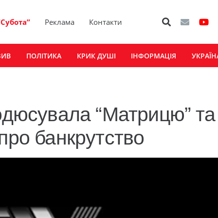
“Субота”
Реклама
Контакти
ЗИВ
ПОЛІТИКА
КРИК ДУШІ
ІНФОРМАЦІЯ
УКРАЇН
родюсувала “Матрицю” та
 про банкрутство