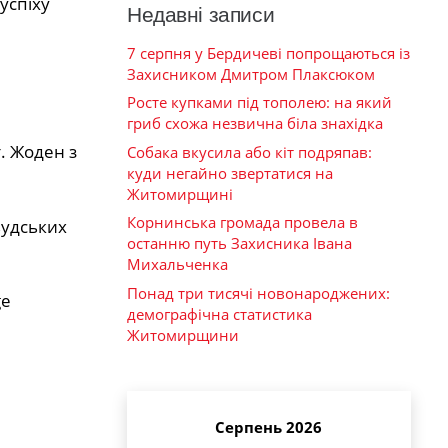
успіху
Недавні записи
7 серпня у Бердичеві попрощаються із
Захисником Дмитром Плаксюком
Росте купками під тополею: на який
гриб схожа незвична біла знахідка
. Жоден з
Собака вкусила або кіт подряпав:
куди негайно звертатися на
Житомирщині
Корнинська громада провела в
вудських
останню путь Захисника Івана
Михальченка
Понад три тисячі новонароджених:
ge
демографічна статистика
Житомирщини
Серпень 2026