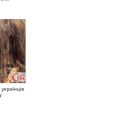
 українців
у