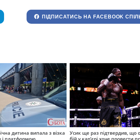
ПІДПИСАТИСЬ НА FACEBOOK СПІЛ
річна дитина випала з візка
Усик ще раз підтвердив, що 
м і платформою
бій у кар’єрі хоче провести п