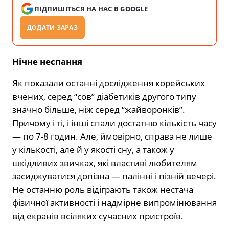
ПІДПИШІТЬСЯ НА НАС В GOOGLE
ДОДАТИ ЗАРАЗ
Нічне неспання
Як показали останні дослідження корейських
вчених, серед “сов” діабетиків другого типу
значно більше, ніж серед “жайворонків”.
Причому і ті, і інші спали достатню кількість часу
— по 7-8 годин. Але, ймовірно, справа не лише
у кількості, але й у якості сну, а також у
шкідливих звичках, які властиві любителям
засиджуватися допізна — палінні і пізній вечері.
Не останню роль відіграють також нестача
фізичної активності і надмірне випромінювання
від екранів всіляких сучасних пристроїв.