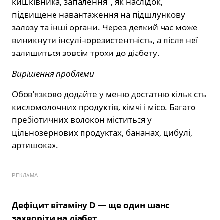
кишківника, запалення і, як наслідок,
підвищене навантаження на підшлункову
залозу та інші органи. Через деякий час може
виникнути інсулінорезистентність, а після неї
залишиться зовсім трохи до діабету.
Вирішення проблеми
Обов’язково додайте у меню достатню кількість
кисломолочних продуктів, кімчі і місо. Багато
пребіотичних волокон міститься у
цільнозернових продуктах, бананах, цибулі,
артишоках.
РЕКЛАМА
Дефіцит вітаміну D — ще один шанс
захворіти на діабет