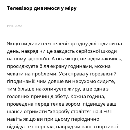
Телевізор дивимося у міру
РЕКЛАМА
Якщо ви дивитеся телевізор одну-дві години на
день, навряд чи це завдасть серйозної шкоди
вашому здоров’ю. А ось якщо, не відриваючись,
просиджуєте біля екрану годинами, можна
чекати на проблеми. Уся справа у горезвісній
гіподинамії: чим довше ви нерухомо сидите,
тим більше накопичуєте жиру, а це одна з
головних причин діабету. Кожна година,
проведена перед телевізором, підвищує ваші
шанси отримати “хворобу століття” на 4 %! І
навіть якщо ви при цьому періодично
відвідуєте спортзал, навряд чи ваші спортивні