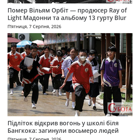
Помер Вільям Орбіт — продюсер Ray of
Light Мадонни та альбому 13 гурту Blur
П’ятниця, 7 Серпня, 2026
Підліток відкрив вогонь у школі біля
Бангкока: загинули восьмеро людей
П’ятниця, 7 Серпня, 2026