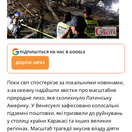
ПІДПИШІТЬСЯ НА НАС В GOOGLE
ДОДАТИ ЗАРАЗ
Поки світ спостерігає за локальними новинами,
з-за океану надійшли звістки про масштабне
природне лихо, яке сколихнуло Латинську
Америку. У Венесуелі зафіксовано колосальні
підземні поштовхи, які призвели до руйнувань
у столиці країни Каракасі та інших великих
регіонах. Масштаб трагедії змусив владу діяти