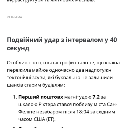
РЕКЛАМА
Подвійний удар з інтервалом у 40
секунд
Особливістю цієї катастрофи стало те, що країна
пережила майже одночасно два надпотужні
тектонічні зсуви, які буквально не залишили
шансів старим будівлям:
Перший поштовх
магнітудою
7,2
за
шкалою Ріхтера стався поблизу міста Сан-
Феліпе незабаром після 18:04 за східним
часом США (ET).