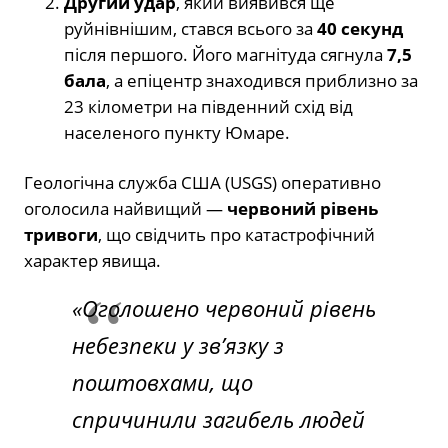
Другий удар
, який виявився ще
руйнівнішим, стався всього за
40 секунд
після першого. Його магнітуда сягнула
7,5
бала
, а епіцентр знаходився приблизно за
23 кілометри на південний схід від
населеного пункту Юмаре.
Геологічна служба США (USGS) оперативно
оголосила найвищий —
червоний рівень
тривоги
, що свідчить про катастрофічний
характер явища.
«Оголошено червоний рівень
небезпеки у зв’язку з
поштовхами, що
спричинили загибель людей