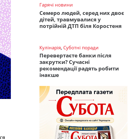
Гарячі новини
Семеро людей, серед них двоє
дітей, травмувалися у
потрійній ДТП біля Коростеня
Кулінарія
,
Суботні поради
Перевертаєте банки після
закрутки? Сучасні
рекомендації радять робити
інакше
ся