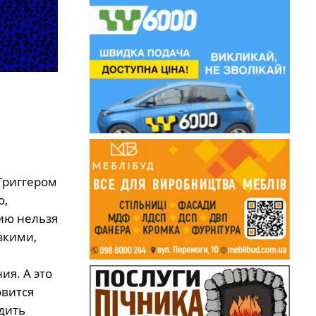
.Триггером
о,
ию нельзя
зкими,
ия. А это
овится
дить