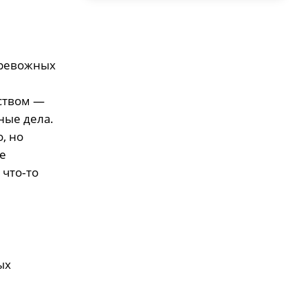
тревожных
йством —
ные дела.
, но
е
 что‑то
ых