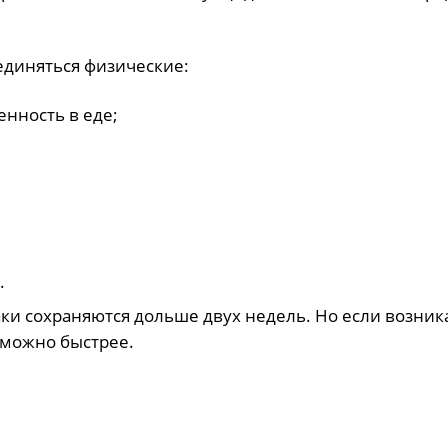
единяться физические:
енность в еде;
.
наки сохраняются
дольше
двух недель. Но если возник
 можно быстрее.