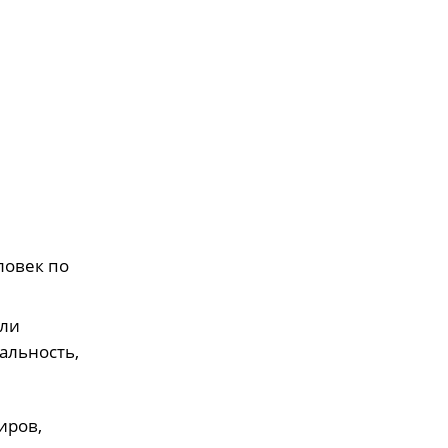
ловек по
или
альность,
иров,