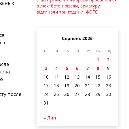
ожных
в люк: бетон різали, арматуру
відгинали три години. ФОТО
ся
Серпень 2026
ь в
Пн
Вт
Ср
Чт
Пт
Сб
Нд
1
2
осле
3
4
5
6
7
8
9
нова
10
11
12
13
14
15
16
то
17
18
19
20
21
22
23
сту после
24
25
26
27
28
29
30
31
« Лип