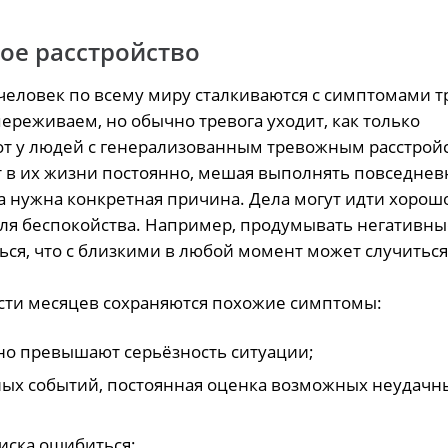
ое расстройство
человек по всему миру
сталкиваются
с симптомами 
переживаем, но обычно тревога
уходит
, как только
 вот у людей с генерализованным тревожным расстро
т в их жизни постоянно, мешая выполнять повседнев
а нужна конкретная причина. Дела могут идти хорошо
 для беспокойства. Например, продумывать негативны
ся, что с близкими в любой момент может случиться
ести месяцев
сохраняются
похожие симптомы:
но превышают серьёзность ситуации;
ых событий, постоянная оценка возможных неудачн
иска ошибиться;