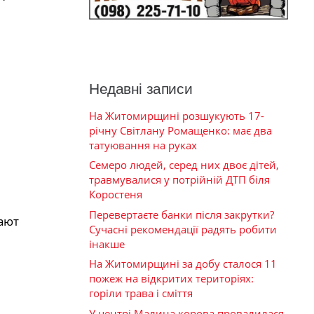
Недавні записи
На Житомирщині розшукують 17-
річну Світлану Ромащенко: має два
татуювання на руках
Семеро людей, серед них двоє дітей,
травмувалися у потрійній ДТП біля
Коростеня
Перевертаєте банки після закрутки?
ают
Сучасні рекомендації радять робити
інакше
На Житомирщині за добу сталося 11
пожеж на відкритих територіях:
горіли трава і сміття
У центрі Малина корова провалилася