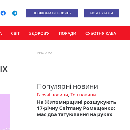
ПОВІДОМИТИ НОВИНУ
МОЯ СУБОТА
А
СВІТ
ЗДОРОВ’Я
ПОРАДИ
СУБОТНЯ КАВА
РЕКЛАМА
ых
Популярні новини
Гарячі новини
,
Топ новини
На Житомирщині розшукують
17-річну Світлану Ромащенко:
має два татуювання на руках