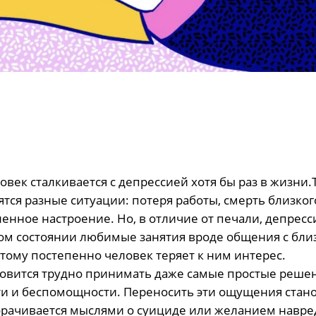
ловек
сталкивается
с депрессией хотя бы раз в жизни
тся разные ситуации: потеря работы, смерть близког
енное настроение. Но, в отличие от печали, депресс
таком состоянии любимые занятия вроде общения с бли
этому постепенно человек теряет к ним интерес.
новится трудно принимать даже самые простые решен
ти и беспомощности. Переносить эти ощущения стан
борачивается мыслями о суициде или желанием навре