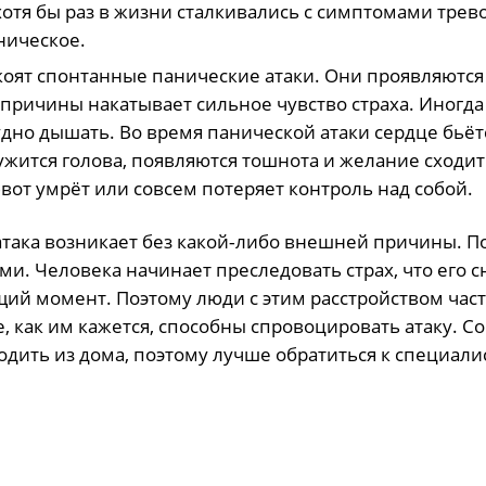
отя бы раз в жизни
сталкивались
с симптомами трев
ническое.
окоят спонтанные панические атаки. Они проявляются
й причины
накатывает
сильное чувство страха. Иногда
рудно дышать. Во время панической атаки сердце бьёт
ружится голова, появляются тошнота и желание сходит
т‑вот умрёт или совсем потеряет контроль над собой.
 атака возникает без какой‑либо внешней причины. П
и. Человека начинает преследовать страх, что его с
ий момент. Поэтому люди с этим расстройством час
е, как им кажется, способны спровоцировать атаку. Со
дить из дома, поэтому лучше обратиться к специали