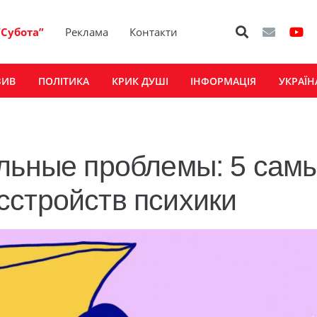
“Субота”
Реклама
Контакти
ЗИВ
ПОЛІТИКА
КРИК ДУШІ
ІНФОРМАЦІЯ
УКРАЇН
альные проблемы: 5 сам
сстройств психики