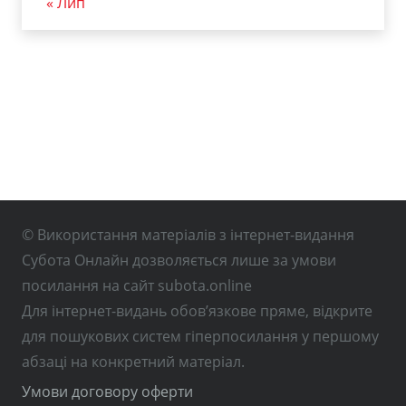
« Лип
© Використання матеріалів з інтернет-видання
Субота Онлайн дозволяється лише за умови
посилання на сайт subota.online
Для інтернет-видань обов’язкове пряме, відкрите
для пошукових систем гіперпосилання у першому
абзаці на конкретний матеріал.
Умови договору оферти