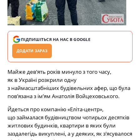
ПІДПИШІТЬСЯ НА НАС В GOOGLE
ДОДАТИ ЗАРАЗ
Майже дев’ять років минуло з того часу,
як в Україні розкрили одну
з наймасштабніших
будівельних афер,
що була
пов’язана з ім’ям Анатолія Войцеховського.
Йдеться про компанію «Еліта-центр»,
що займалася будівництвом чотирьох десятків
житлових будинків, квартири в яких були
заздалегідь викуплені, а у деяких, як з’ясувалося