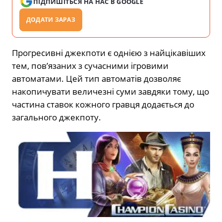
ПІДПИШІТЬСЯ НА НАС В GOOGLE
ДОДАТИ ЗАРАЗ
Прогресивні джекпоти є однією з найцікавіших
тем, повʼязаних з сучасними ігровими
автоматами. Цей тип автоматів дозволяє
накопичувати величезні суми завдяки тому, що
частина ставок кожного гравця додається до
загального джекпоту.