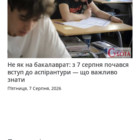
Не як на бакалаврат: з 7 серпня почався
вступ до аспірантури — що важливо
знати
П’ятниця, 7 Серпня, 2026