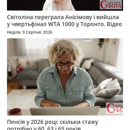
Світоліна переграла Анісімову і вийшла
у чвертьфінал WTA 1000 у Торонто. Відео
Неділя, 9 Серпня, 2026
Пенсія у 2026 році: скільки стажу
потрібно у 60, 63 і 65 років