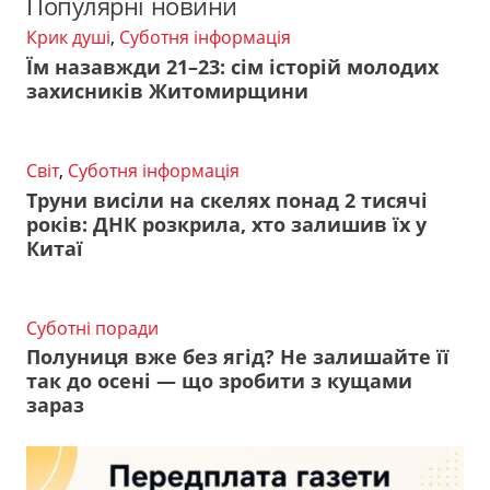
Популярні новини
Крик душі
,
Суботня інформація
Їм назавжди 21–23: сім історій молодих
захисників Житомирщини
Світ
,
Суботня інформація
Труни висіли на скелях понад 2 тисячі
років: ДНК розкрила, хто залишив їх у
Китаї
Суботні поради
Полуниця вже без ягід? Не залишайте її
так до осені — що зробити з кущами
зараз