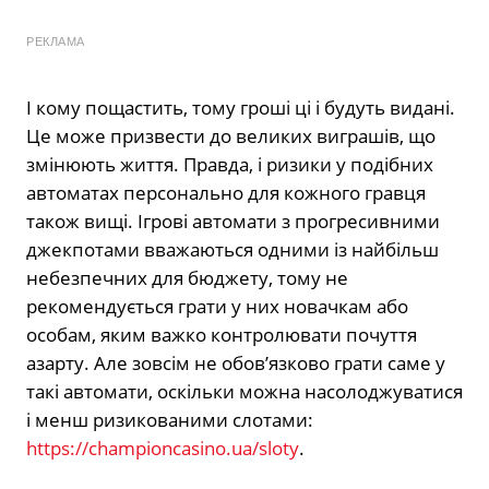
РЕКЛАМА
І кому пощастить, тому гроші ці і будуть видані.
Це може призвести до великих виграшів, що
змінюють життя. Правда, і ризики у подібних
автоматах персонально для кожного гравця
також вищі. Ігрові автомати з прогресивними
джекпотами вважаються одними із найбільш
небезпечних для бюджету, тому не
рекомендується грати у них новачкам або
особам, яким важко контролювати почуття
азарту. Але зовсім не обовʼязково грати саме у
такі автомати, оскільки можна насолоджуватися
і менш ризикованими слотами:
https://championcasino.ua/sloty
.