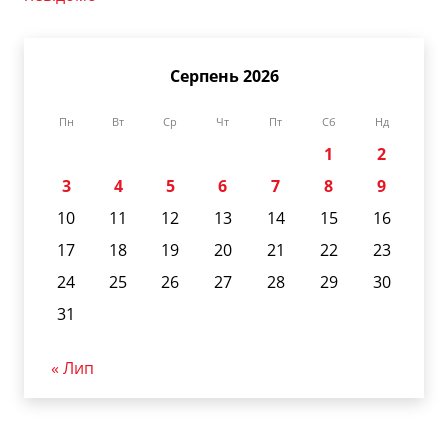
Серпень 2026
Пн
Вт
Ср
Чт
Пт
Сб
Нд
1
2
3
4
5
6
7
8
9
10
11
12
13
14
15
16
17
18
19
20
21
22
23
24
25
26
27
28
29
30
31
« Лип