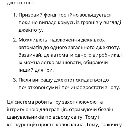
джекпотів:
Призовий фонд постійно збільшується,
поки не випаде комусь із гравців у вигляді
джекпоту.
Можливість підключення декількох
автоматів до одного загального джекпоту.
Зазвичай, це автомати одного виробника, і
їх можна легко змінювати, обираючи
інший для гри.
Після виграшу джекпот скидається до
початкової суми і починає зростати знову.
Ця система робить гру захоплюючою та
інтригуючою для гравців, отримуючи безліч
шанувальників по всьому світу. Тому і
конкуренція просто колосальна. Тому, граючи у