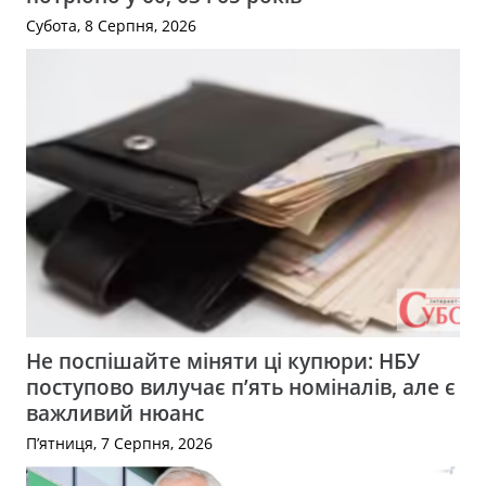
Субота, 8 Серпня, 2026
Не поспішайте міняти ці купюри: НБУ
поступово вилучає п’ять номіналів, але є
важливий нюанс
П’ятниця, 7 Серпня, 2026