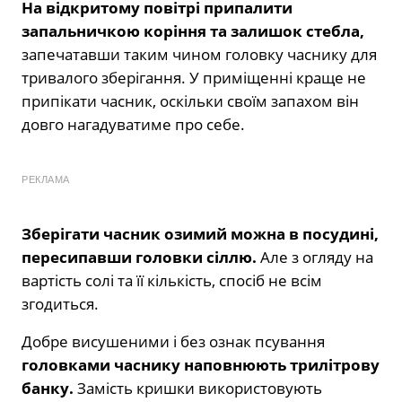
На відкритому повітрі припалити
запальничкою коріння та залишок стебла,
запечатавши таким чином головку часнику для
тривалого зберігання. У приміщенні краще не
припікати часник, оскільки своїм запахом він
довго нагадуватиме про себе.
РЕКЛАМА
Зберігати часник озимий можна в посудині,
пересипавши головки сіллю.
Але з огляду на
вартість солі та її кількість, спосіб не всім
згодиться.
Добре висушеними і без ознак псування
головками часнику наповнюють трилітрову
банку.
Замість кришки використовують