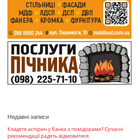
Недавні записи
Кладете аспірин у банки з помідорами? Сучасні
рекомендації радять відмовитися