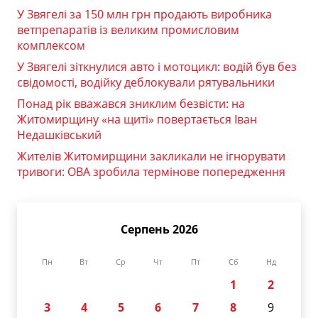
У Звягелі за 150 млн грн продають виробника
ветпрепаратів із великим промисловим
комплексом
У Звягелі зіткнулися авто і мотоцикл: водій був без
свідомості, водійку деблокували рятувальники
Понад рік вважався зниклим безвісти: на
Житомирщину «на щиті» повертається Іван
Недашківський
Жителів Житомирщини закликали не ігнорувати
тривоги: ОВА зробила термінове попередження
Серпень 2026
Пн
Вт
Ср
Чт
Пт
Сб
Нд
1
2
3
4
5
6
7
8
9