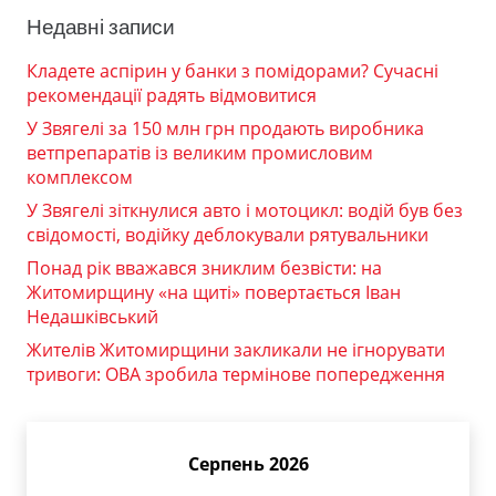
Недавні записи
Кладете аспірин у банки з помідорами? Сучасні
рекомендації радять відмовитися
У Звягелі за 150 млн грн продають виробника
ветпрепаратів із великим промисловим
комплексом
У Звягелі зіткнулися авто і мотоцикл: водій був без
свідомості, водійку деблокували рятувальники
Понад рік вважався зниклим безвісти: на
Житомирщину «на щиті» повертається Іван
Недашківський
Жителів Житомирщини закликали не ігнорувати
тривоги: ОВА зробила термінове попередження
Серпень 2026