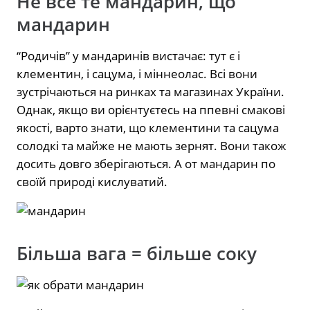
Не все те мандарин, що
мандарин
“Родичів” у мандаринів вистачає: тут є і
клементин, і сацума, і міннеолас. Всі вони
зустрічаються на ринках та магазинах України.
Однак, якщо ви орієнтуєтесь на ппевні смакові
якості, варто знати, що клементини та сацума
солодкі та майже не мають зернят. Вони також
досить довго зберігаються. А от мандарин по
своїй природі кислуватий.
Більша вага = більше соку