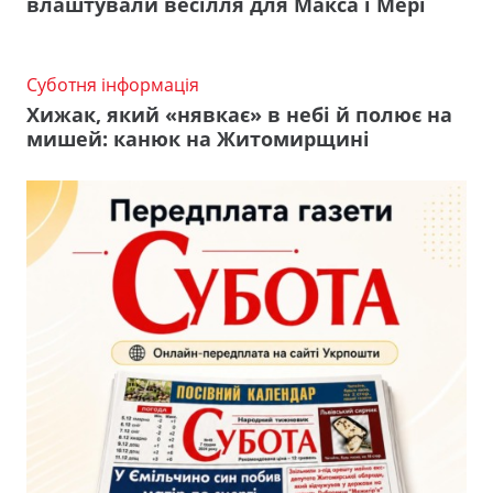
влаштували весілля для Макса і Мері
Суботня інформація
Хижак, який «нявкає» в небі й полює на
мишей: канюк на Житомирщині