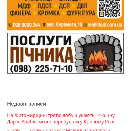
Недавні записи
На Житомирщині третю добу шукають 14-річну
Дар’ю Зрабіє: може перебувати у Кривому Розі
«Гав!» — і навіки разом: у Малині влаштували