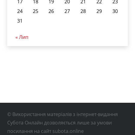
17
18
19
20
21
22
23
24
25
26
27
28
29
30
31
« Лип
© Використання матеріалів з інтернет-видання
Субота Онлайн дозволяється лише за умови
посилання на сайт subota.online