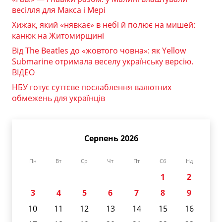
весілля для Макса і Мері
Хижак, який «нявкає» в небі й полює на мишей:
канюк на Житомирщині
Від The Beatles до «жовтого човна»: як Yellow
Submarine отримала веселу українську версію.
ВІДЕО
НБУ готує суттєве послаблення валютних
обмежень для українців
Серпень 2026
Пн
Вт
Ср
Чт
Пт
Сб
Нд
1
2
3
4
5
6
7
8
9
10
11
12
13
14
15
16