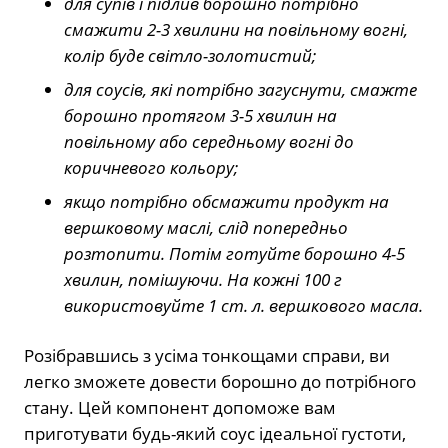
для супів і підлив борошно потрібно
смажити 2-3 хвилини на повільному вогні,
колір буде світло-золотистий;
для соусів, які потрібно загуснути, смажте
борошно протягом 3-5 хвилин на
повільному або середньому вогні до
коричневого кольору;
якщо потрібно обсмажити продукт на
вершковому маслі, слід попередньо
розтопити. Потім готуйте борошно 4-5
хвилин, помішуючи. На кожні 100 г
використовуйте 1 ст. л. вершкового масла.
Розібравшись з усіма тонкощами справи, ви
легко зможете довести борошно до потрібного
стану. Цей компонент допоможе вам
приготувати будь-який соус ідеальної густоти,