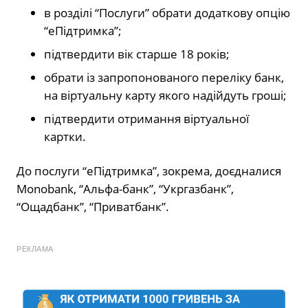
в розділі “Послуги” обрати додаткову опцію
“еПідтримка”;
підтвердити вік старше 18 років;
обрати із запропонованого переліку банк,
на віртуальну карту якого надійдуть гроші;
підтвердити отримання віртуальної
картки.
До послуги “еПідтримка”, зокрема, доєдналися
Monobank, “Альфа-банк”, “Укргазбанк”,
“Ощадбанк”, “Приватбанк”.
РЕКЛАМА