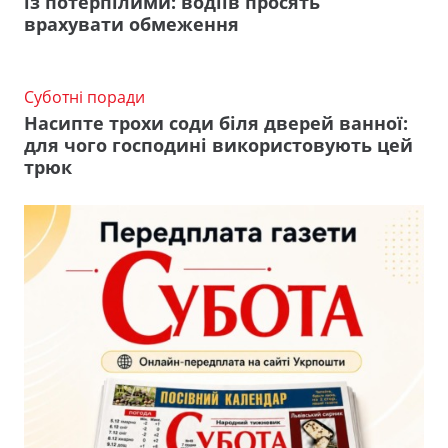
із потерпілими: водіїв просять
врахувати обмеження
Суботні поради
Насипте трохи соди біля дверей ванної:
для чого господині використовують цей
трюк