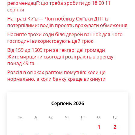
рекомендації: що треба зробити до 18:00 11
серпня
На трасі Київ — Чоп поблизу Оліївки ДТП із
потерпілими: водіїв просять врахувати обмеження
Насипте трохи соди біля дверей ванної: для чого
господині використовують цей трюк
Від 159 до 1609 грн за гектар: дві громади
Житомирщини сьогодні розіграють в оренду
понад 49 га
Розсіл в огірках раптом помутнів: коли це
нормально, а коли банку краще викинути
Серпень 2026
Пн
Вт
Ср
Чт
Пт
Сб
Нд
1
2