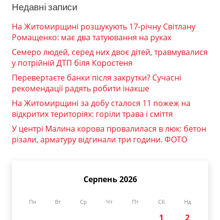
Недавні записи
На Житомирщині розшукують 17-річну Світлану
Ромащенко: має два татуювання на руках
Семеро людей, серед них двоє дітей, травмувалися
у потрійній ДТП біля Коростеня
Перевертаєте банки після закрутки? Сучасні
рекомендації радять робити інакше
На Житомирщині за добу сталося 11 пожеж на
відкритих територіях: горіли трава і сміття
У центрі Малина корова провалилася в люк: бетон
різали, арматуру відгинали три години. ФОТО
Серпень 2026
Пн
Вт
Ср
Чт
Пт
Сб
Нд
1
2