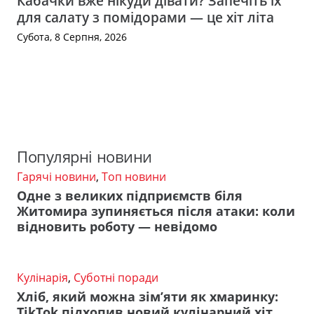
Кабачки вже нікуди дівати? Запечіть їх
для салату з помідорами — це хіт літа
Субота, 8 Серпня, 2026
Популярні новини
Гарячі новини
,
Топ новини
Одне з великих підприємств біля
Житомира зупиняється після атаки: коли
відновить роботу — невідомо
Кулінарія
,
Суботні поради
Хліб, який можна зім’яти як хмаринку:
TikTok підхопив новий кулінарний хіт