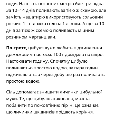
води. На шість погонних метрів йде три відра.
За 10−14 днів поливають за тією ж схемою, але
замість нашатирю використовують сольовий
розчин:1 ст. ложка солі на 1 л води. А ще за 10
днів за тією ж схемою поливають міцним
розчином марганцівки.
По-третє,
цибуля дуже любить підживлення
дріжджовим настоєм: 100 г дріжджів на відро.
Настоювати годину. Спочатку цибулю
поливаютьо простою водою, за пару годин
підживлюють, а через добу ще раз поливають
простою водою.
Сіль допомагає знищити личинки цибульної
мухи. Те, що цибулю атаковано, можна
побачити по пожовтінню пір’їн. Це означає,
що личинки шкідників поїдають коріння.