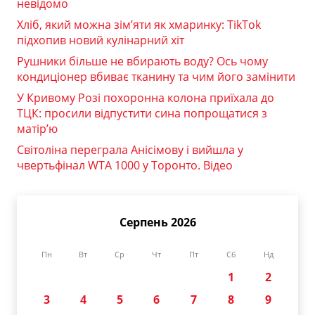
невідомо
Хліб, який можна зім’яти як хмаринку: TikTok
підхопив новий кулінарний хіт
Рушники більше не вбирають воду? Ось чому
кондиціонер вбиває тканину та чим його замінити
У Кривому Розі похоронна колона приїхала до
ТЦК: просили відпустити сина попрощатися з
матір’ю
Світоліна переграла Анісімову і вийшла у
чвертьфінал WTA 1000 у Торонто. Відео
Серпень 2026
Пн
Вт
Ср
Чт
Пт
Сб
Нд
1
2
3
4
5
6
7
8
9