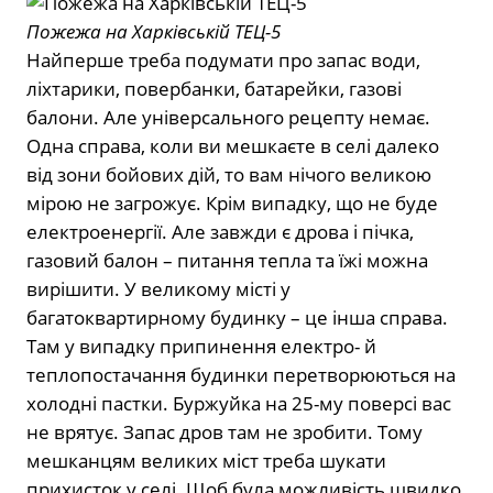
Пожежа на Харківській ТЕЦ-5
Найперше треба подумати про запас води,
ліхтарики, повербанки, батарейки, газові
балони. Але універсального рецепту немає.
Одна справа, коли ви мешкаєте в селі далеко
від зони бойових дій, то вам нічого великою
мірою не загрожує. Крім випадку, що не буде
електроенергії. Але завжди є дрова і пічка,
газовий балон – питання тепла та їжі можна
вирішити. У великому місті у
багатоквартирному будинку – це інша справа.
Там у випадку припинення електро- й
теплопостачання будинки перетворюються на
холодні пастки. Буржуйка на 25-му поверсі вас
не врятує. Запас дров там не зробити. Тому
мешканцям великих міст треба шукати
прихисток у селі. Щоб була можливість швидко