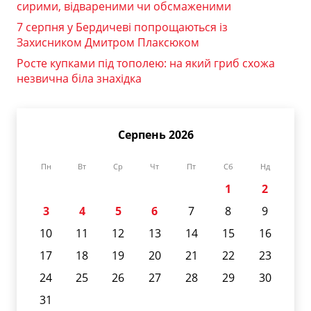
сирими, відвареними чи обсмаженими
7 серпня у Бердичеві попрощаються із
Захисником Дмитром Плаксюком
Росте купками під тополею: на який гриб схожа
незвична біла знахідка
Серпень 2026
Пн
Вт
Ср
Чт
Пт
Сб
Нд
1
2
3
4
5
6
7
8
9
10
11
12
13
14
15
16
17
18
19
20
21
22
23
24
25
26
27
28
29
30
31