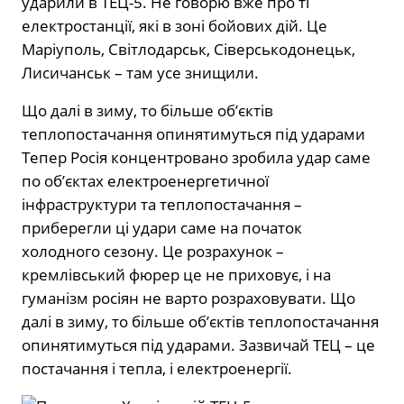
ударили в ТЕЦ-5. Не говорю вже про ті
електростанції, які в зоні бойових дій. Це
Маріуполь, Світлодарськ, Сіверськодонецьк,
Лисичанськ – там усе знищили.
Що далі в зиму, то більше об’єктів
теплопостачання опинятимуться під ударами
Тепер Росія концентровано зробила удар саме
по об’єктах електроенергетичної
інфраструктури та теплопостачання –
приберегли ці удари саме на початок
холодного сезону. Це розрахунок –
кремлівський фюрер це не приховує, і на
гуманізм росіян не варто розраховувати. Що
далі в зиму, то більше об’єктів теплопостачання
опинятимуться під ударами. Зазвичай ТЕЦ – це
постачання і тепла, і електроенергії.