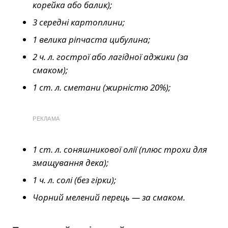
корейка або балик);
3 середні картоплини;
1 велика ріпчаста цибулина;
2 ч. л. гострої або лагідної аджики (за
смаком);
1 ст. л. сметани (жирністю 20%);
РЕКЛАМА
1 ст. л. соняшникової олії (плюс трохи для
змащування дека);
1 ч. л. солі (без гірки);
Чорний мелений перець — за смаком.