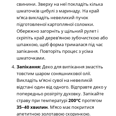
свинини. Зверху на неї покладіть кілька
шматочків цибулі з маринаду. На край
м’яса викладіть невеликий пучок
підготовленої картопляної соломки.
Обережно загорніть у щільний рулет і
скріпіть край дерев’яною зубочисткою або
шпажкою, щоб форма трималася під час
запікання. Повторіть процес з усіма
шматочками.
Запікання:
Деко для випікання змастіть
товстим шаром соняшникової олії.
Викладіть м’ясні сувої на невеликій
відстані один від одного. Відправте деко у
попередньо розігріту духовку. Запікайте
страву при температурі
200°C
протягом
35–40 хвилин
. М’ясо має покритися
апетитною золотавою скоринкою.