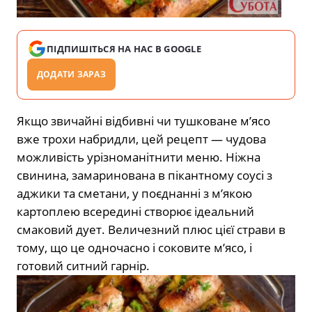
ПІДПИШІТЬСЯ НА НАС В GOOGLE
ДОДАТИ ЗАРАЗ
Якщо звичайні відбивні чи тушковане м’ясо
вже трохи набридли, цей рецепт — чудова
можливість урізноманітнити меню. Ніжна
свинина, замаринована в пікантному соусі з
аджики та сметани, у поєднанні з м’якою
картоплею всередині створює ідеальний
смаковий дует. Величезний плюс цієї страви в
тому, що це одночасно і соковите м’ясо, і
готовий ситний гарнір.