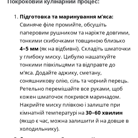
Покроковий кулінарний процес:
Підготовка та маринування м’яса:
Свиняче філе промийте, обсушіть
паперовим рушником та наріжте довгими,
тонкими скибочками товщиною близько
4–5 мм
(як на відбивні). Складіть шматочки
у глибоку миску. Цибулю нашаткуйте
тонкими півкільцями та відправте до
м’яса. Додайте аджику, сметану,
соняшникову олію, сіль та чорний перець.
Ретельно перемішайте все руками, щоб
кожен шматочок покрився маринадом.
Накрийте миску плівкою і залиште при
кімнатній температурі на
30–60 хвилин
(якщо є час, можна залишити й на довше в
холодильнику).