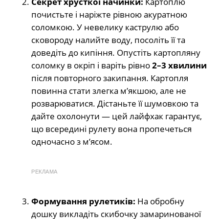
Секрет хрусткої начинки:
Картоплю
почистьте і наріжте рівною акуратною
соломкою. У невелику каструлю або
сковороду налийте воду, посоліть її та
доведіть до кипіння. Опустіть картопляну
соломку в окріп і варіть рівно
2–3 хвилини
після повторного закипання. Картопля
повинна стати злегка м’якшою, але не
розварюватися. Дістаньте її шумовкою та
дайте охолонути — цей лайфхак гарантує,
що всередині рулету вона пропечеться
одночасно з м’ясом.
РЕКЛАМА
Формування рулетиків:
На обробну
дошку викладіть скибочку замаринованої