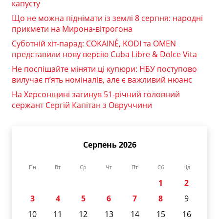
капусту
Що не можна піднімати із землі 8 серпня: народні
прикмети на Мирона-вітрогона
Суботній хіт-парад: COKAINÉ, KODI та OMEN
представили нову версію Cuba Libre & Dolce Vita
Не поспішайте міняти ці купюри: НБУ поступово
вилучає п’ять номіналів, але є важливий нюанс
На Херсонщині загинув 51-річний головний
сержант Сергій Капітан з Овруччини
Серпень 2026
Пн
Вт
Ср
Чт
Пт
Сб
Нд
1
2
3
4
5
6
7
8
9
10
11
12
13
14
15
16