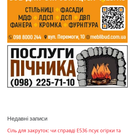
Недавні записи
Сіль для закруток: чи справді Е536 псує огірки та