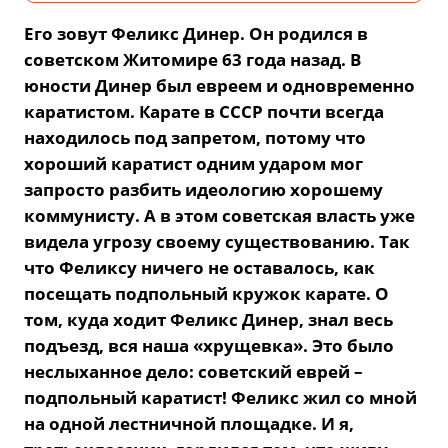
Его зовут Феликс
Динер. Он родился в
советском Житомире 63 года назад. В
юности Динер был евреем и одновременно
каратистом. Карате в СССР почти всегда
находилось под запретом, потому что
хороший каратист
одним ударом
мог
запросто разбить
идеологию хорошему
коммунисту. А в этом советская власть уже
видела угрозу своему существованию. Так
что Феликсу ничего не оставалось, как
посещать подпольный кружок карате. О
том, куда ходит Феликс Динер, знал
весь
подъезд, вся наша «хрущ
евка». Это было
неслыханное дело: советский еврей –
подпол
ьный каратист! Феликс жил со мной
на одной лестничной площадке. И я,