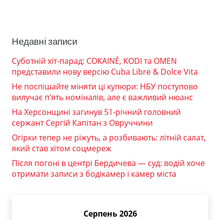
Недавні записи
Суботній хіт-парад: COKAINÉ, KODI та OMEN
представили нову версію Cuba Libre & Dolce Vita
Не поспішайте міняти ці купюри: НБУ поступово
вилучає п’ять номіналів, але є важливий нюанс
На Херсонщині загинув 51-річний головний
сержант Сергій Капітан з Овруччини
Огірки тепер не ріжуть, а розбивають: літній салат,
який став хітом соцмереж
Після погоні в центрі Бердичева — суд: водій хоче
отримати записи з бодікамер і камер міста
Серпень 2026