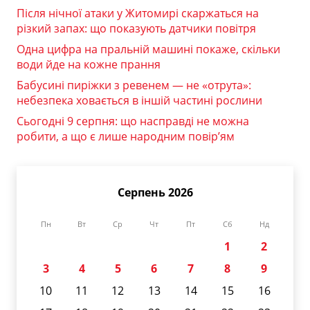
Після нічної атаки у Житомирі скаржаться на
різкий запах: що показують датчики повітря
Одна цифра на пральній машині покаже, скільки
води йде на кожне прання
Бабусині пиріжки з ревенем — не «отрута»:
небезпека ховається в іншій частині рослини
Сьогодні 9 серпня: що насправді не можна
робити, а що є лише народним повір’ям
Серпень 2026
Пн
Вт
Ср
Чт
Пт
Сб
Нд
1
2
3
4
5
6
7
8
9
10
11
12
13
14
15
16