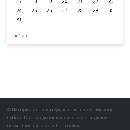
17
18
19
20
21
22
23
24
25
26
27
28
29
30
31
« Лип
© Використання матеріалів з інтернет-видання
Субота Онлайн дозволяється лише за умови
посилання на сайт subota.online