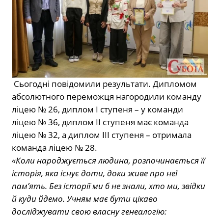
Сьогодні повідомили результати. Дипломом
абсолютного переможця нагородили команду
ліцею № 26, диплом І ступеня – у команди
ліцею № 36, диплом ІІ ступеня має команда
ліцею № 32, а диплом ІІІ ступеня – отримала
команда ліцею № 28.
«Коли народжується людина, розпочинається її
історія, яка існує доти, доки живе про неї
пам’ять. Без історії ми б не знали, хто ми, звідки
й куди йдемо. Учням має бути цікаво
досліджувати свою власну генеалогію: