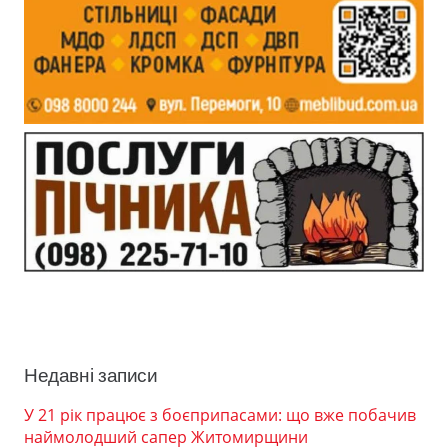
Недавні записи
У 21 рік працює з боєприпасами: що вже побачив
наймолодший сапер Житомирщини