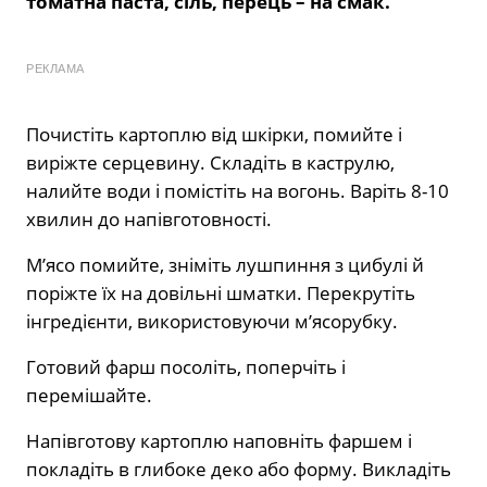
томатна паста, сіль, перець – на смак.
РЕКЛАМА
Почистіть картоплю від шкірки, помийте і
виріжте серцевину. Складіть в каструлю,
налийте води і помістіть на вогонь. Варіть 8-10
хвилин до напівготовності.
М’ясо помийте, зніміть лушпиння з цибулі й
поріжте їх на довільні шматки. Перекрутіть
інгредієнти, використовуючи м’ясорубку.
Готовий фарш посоліть, поперчіть і
перемішайте.
Напівготову картоплю наповніть фаршем і
покладіть в глибоке деко або форму. Викладіть