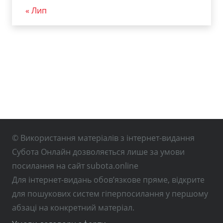
« Лип
© Використання матеріалів з інтернет-видання
Субота Онлайн дозволяється лише за умови
посилання на сайт subota.online
Для інтернет-видань обов’язкове пряме, відкрите
для пошукових систем гіперпосилання у першому
абзаці на конкретний матеріал.