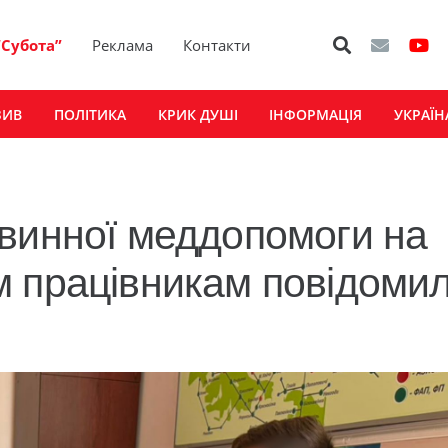
“Субота”
Реклама
Контакти
ЗИВ
ПОЛІТИКА
КРИК ДУШІ
ІНФОРМАЦІЯ
УКРАЇН
винної меддопомоги на
м працівникам повідоми