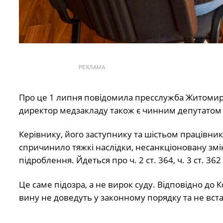
РЕКЛАМА
Про це 1 липня повідомила пресслужба Житомирс
директор медзакладу також є чинним депутатом од
Керівнику, його заступнику та шістьом праців
спричинило тяжкі наслідки, несанкціоновану змі
підроблення. Йдеться про ч. 2 ст. 364, ч. 3 ст. 362
Це саме підозра, а не вирок суду. Відповідно до 
вину не доведуть у законному порядку та не вс