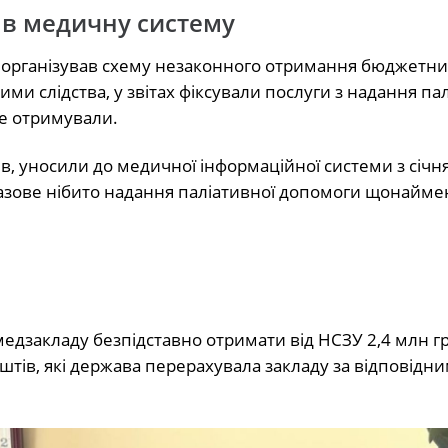
и в медичну систему
 організував схему незаконного отримання бюджетни
ими слідства, у звітах фіксували послуги з надання па
не отримували.
ів, уносили до медичної інформаційної системи з січн
разове нібито надання паліативної допомоги щонайм
 медзакладу безпідставно отримати від НСЗУ 2,4 млн гр
оштів, які держава перерахувала закладу за відповідн