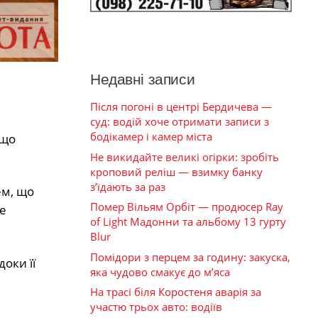
Недавні записи
Після погоні в центрі Бердичева —
суд: водій хоче отримати записи з
бодікамер і камер міста
 що
Не викидайте великі огірки: зробіть
кроповий реліш — взимку банку
з’їдають за раз
ем, що
Помер Вільям Орбіт — продюсер Ray
е
of Light Мадонни та альбому 13 гурту
Blur
Помідори з перцем за годину: закуска,
оки її
яка чудово смакує до м’яса
На трасі біля Коростеня аварія за
участю трьох авто: водіїв