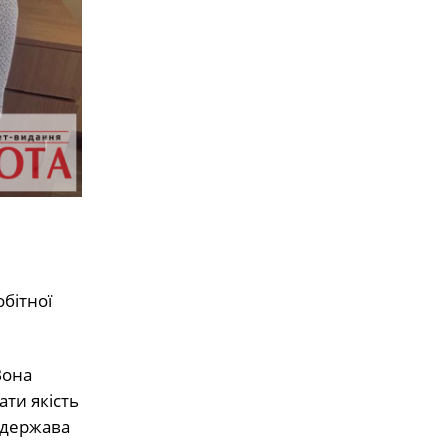
бітної
Вона
ти якість
 держава