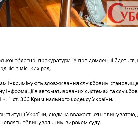
ької обласної прокуратури. У повідомленні йдеться,
нієї з міських рад.
никам інкримінують зловживання службовим становищ
ну інформації в автоматизованих системах та службов
 і ч. 1 ст. 366 Кримінального кодексу України.
Конституції України, людина вважається невинуватою, д
тановлять обвинувальним вироком суду.