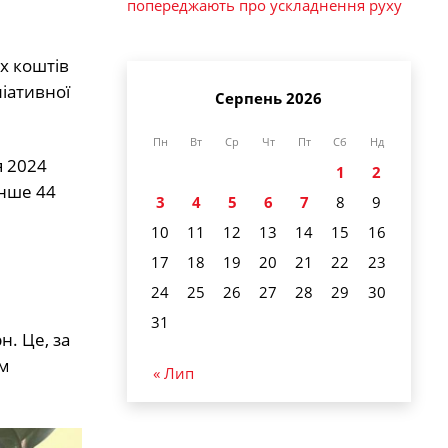
попереджають про ускладнення руху
х коштів
ліативної
Серпень 2026
Пн
Вт
Ср
Чт
Пт
Сб
Нд
я 2024
1
2
енше 44
3
4
5
6
7
8
9
10
11
12
13
14
15
16
17
18
19
20
21
22
23
24
25
26
27
28
29
30
31
н. Це, за
им
« Лип