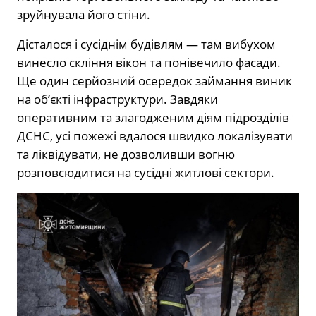
зруйнувала його стіни.
Дісталося і сусіднім будівлям — там вибухом
винесло скління вікон та понівечило фасади.
Ще один серйозний осередок займання виник
на обʼєкті інфраструктури. Завдяки
оперативним та злагодженим діям підрозділів
ДСНС, усі пожежі вдалося швидко локалізувати
та ліквідувати, не дозволивши вогню
розповсюдитися на сусідні житлові сектори.