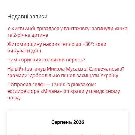
Недавні записи
У Києві Audi врізалася у вантажівку: загинули жінка
та 2-річна дитина
Житомирщину накриє тепло до +30°: коли
очікувати дощ
Чим корисний солодкий перець?
На війні загинув Микола Мусаєв зі Словечанської
громади: добровільно пішов захищати Україну
Попросив селфі — і зник із рюкзаком:
ексдиректора «Мілана» обікрали у швидкісному
поїзді
Серпень 2026