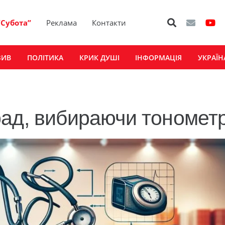
“Субота”
Реклама
Контакти
ЗИВ
ПОЛІТИКА
КРИК ДУШІ
ІНФОРМАЦІЯ
УКРАЇН
рад, вибираючи тономет