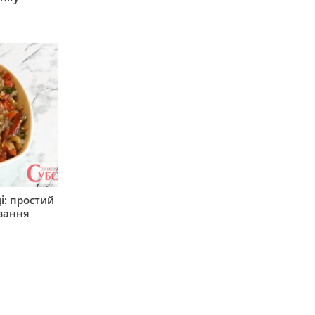
і: простий
вання