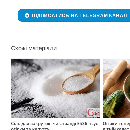
ПІДПИСАТИСЬ НА TELEGRAM КАНАЛ
Схожі матеріали
Сіль для закруток: чи справді Е536 псує
Огірки тепе
огірки та капусту
літній сала