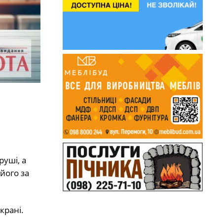
руші, а
його за
крані.