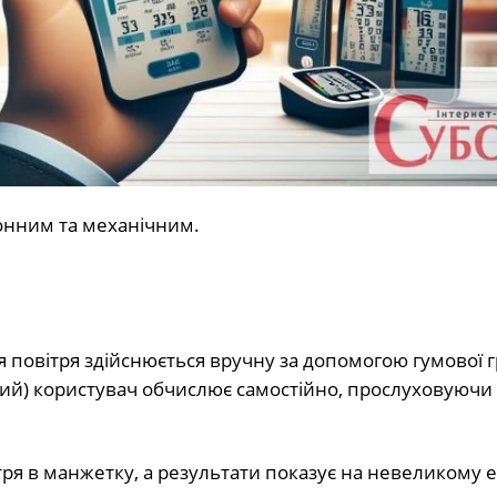
онним та механічним.
 повітря здійснюється вручну за допомогою гумової г
чний) користувач обчислює самостійно, прослуховуючи 
я в манжетку, а результати показує на невеликому е