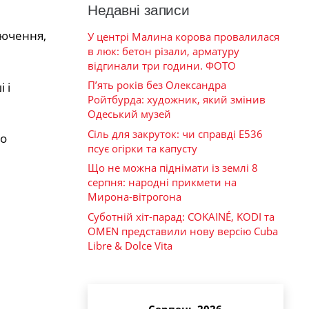
Недавні записи
лючення,
У центрі Малина корова провалилася
в люк: бетон різали, арматуру
відгинали три години. ФОТО
П’ять років без Олександра
 і
Ройтбурда: художник, який змінив
Одеський музей
Сіль для закруток: чи справді Е536
го
псує огірки та капусту
Що не можна піднімати із землі 8
серпня: народні прикмети на
Мирона-вітрогона
Суботній хіт-парад: COKAINÉ, KODI та
OMEN представили нову версію Cuba
Libre & Dolce Vita