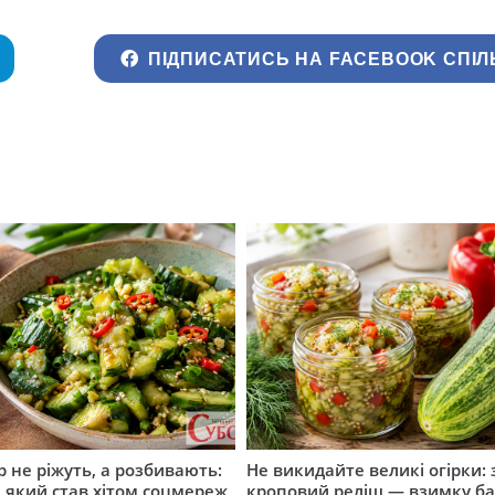
ПІДПИСАТИСЬ НА FACEBOOK СПІЛ
р не ріжуть, а розбивають:
Не викидайте великі огірки: 
т, який став хітом соцмереж
кроповий реліш — взимку б