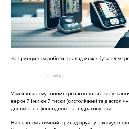
За принципом роботи прилад може бути електр
РЕКЛАМА
У механічному тонометрі нагнітання і випускання
верхній і нижній тиски (систолічний та діастолі
допомогою фонендоскопа і підраховуючи.
Напівавтоматичний прилад вручну накачує повітр