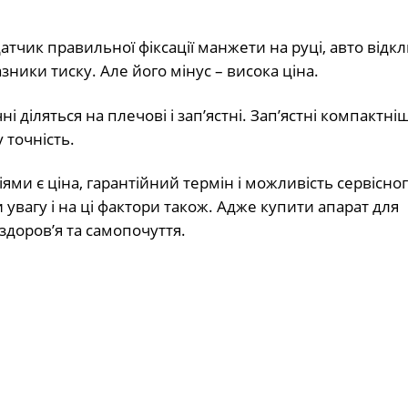
тчик правильної фіксації манжети на руці, авто відк
ники тиску. Але його мінус – висока ціна.
діляться на плечові і зап’ястні. Зап’ястні компактніші
 точність.
ми є ціна, гарантійний термін і можливість сервісно
 увагу і на ці фактори також. Адже купити апарат для
здоров’я та самопочуття.