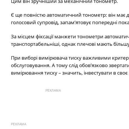
Цим він зручніший за механічний тонометр.
Є ще повністю автоматичний тонометр: він має да
голосовий супровід, запам’ятовує попередні показ
За місцем фіксації манжети тонометри автоматичні 
транспортабельніші, однак плечові мають більшу
При виборі вимірювача тиску важливими критерія
обслуговування. А тому слід обов’язково звертати
вимірювання тиску – значить, інвестувати в своє 
РЕКЛАМА
РЕКЛАМА