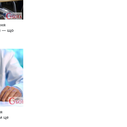
пня
и — що
ся
и це