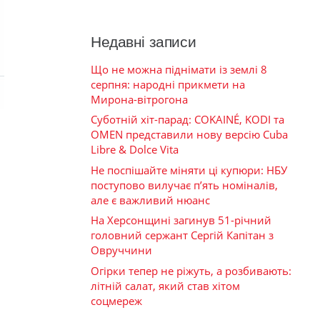
Недавні записи
Що не можна піднімати із землі 8
серпня: народні прикмети на
Мирона-вітрогона
Суботній хіт-парад: COKAINÉ, KODI та
OMEN представили нову версію Cuba
Libre & Dolce Vita
Не поспішайте міняти ці купюри: НБУ
поступово вилучає п’ять номіналів,
але є важливий нюанс
На Херсонщині загинув 51-річний
головний сержант Сергій Капітан з
Овруччини
Огірки тепер не ріжуть, а розбивають:
літній салат, який став хітом
соцмереж