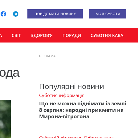
ПОВІДОМИТИ НОВИНУ
МОЯ СУБОТА
А
СВІТ
ЗДОРОВ’Я
ПОРАДИ
СУБОТНЯ КАВА
РЕКЛАМА
года
Популярні новини
Суботня інформація
Що не можна піднімати із землі
8 серпня: народні прикмети на
Мирона-вітрогона
Суботній хіт-парад
,
Суботня кава