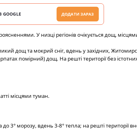
В GOOGLE
ДОДАТИ ЗАРАЗ
проясненнями. У низці регіонів очікується дощ, місця
ликий дощ та мокрий сніг, вдень у західних, Житомирс
рпатах помірний) дощ. На решті території без істотних
патті місцями туман.
 до 3° морозу, вдень 3-8° тепла; на решті території вн