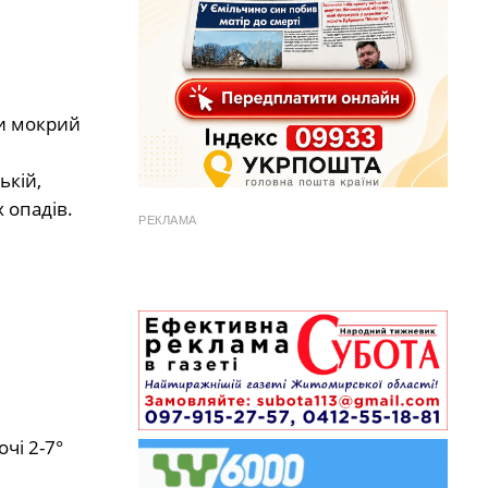
ми мокрий
ькій,
 опадів.
РЕКЛАМА
очі 2-7°