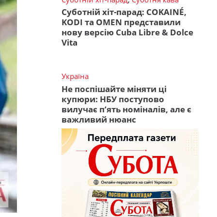
Суботній хіт-парад: COKAINÉ,
KODI та OMEN представили
нову версію Cuba Libre & Dolce
Vita
Україна
Не поспішайте міняти ці
купюри: НБУ поступово
вилучає п’ять номіналів, але є
важливий нюанс