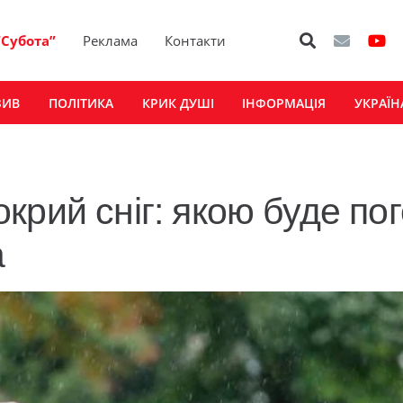
“Субота”
Реклама
Контакти
ЗИВ
ПОЛІТИКА
КРИК ДУШІ
ІНФОРМАЦІЯ
УКРАЇН
крий сніг: якою буде по
а