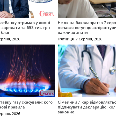
атБанку отримав у липні
Не як на бакалаврат: з 7 сер
 зарплати та 653 тис. грн
почався вступ до аспірантур
 благ
важливо знати
ерпня, 2026
П’ятниця, 7 Серпня, 2026
ставку газу скасували: кого
Сімейний лікар відмовляєть
нові правила
підписувати декларацію: кол
законно
ерпня, 2026