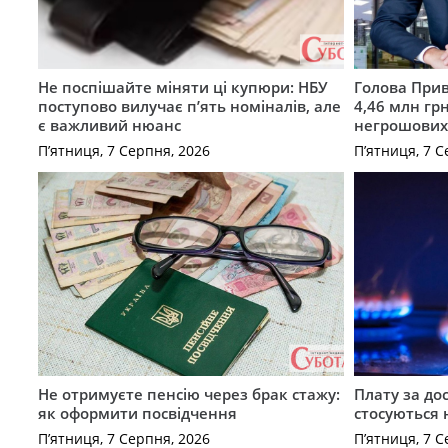
Не поспішайте міняти ці купюри: НБУ
Голова Прив
поступово вилучає п’ять номіналів, але
4,46 млн грн
є важливий нюанс
негрошових
П’ятниця, 7 Серпня, 2026
П’ятниця, 7 С
Не отримуєте пенсію через брак стажу:
Плату за до
як оформити посвідчення
стосуються 
П’ятниця, 7 Серпня, 2026
П’ятниця, 7 С