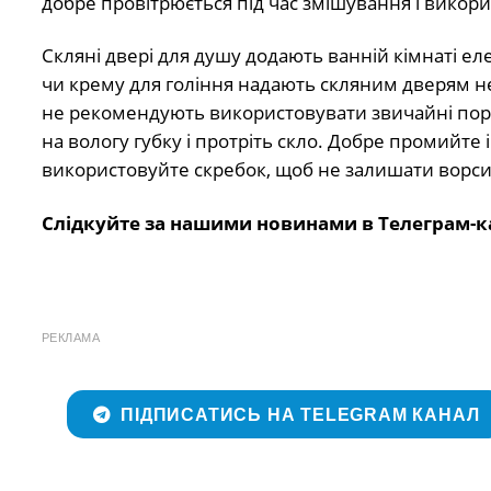
добре провітрюється під час змішування і викор
Скляні двері для душу додають ванній кімнаті ел
чи крему для гоління надають скляним дверям н
не рекомендують використовувати звичайні пор
на вологу губку і протріть скло. Добре промийте 
використовуйте скребок, щоб не залишати ворсин
Слідкуйте за нашими новинами в Телеграм-к
РЕКЛАМА
ПІДПИСАТИСЬ НА TELEGRAM КАНАЛ