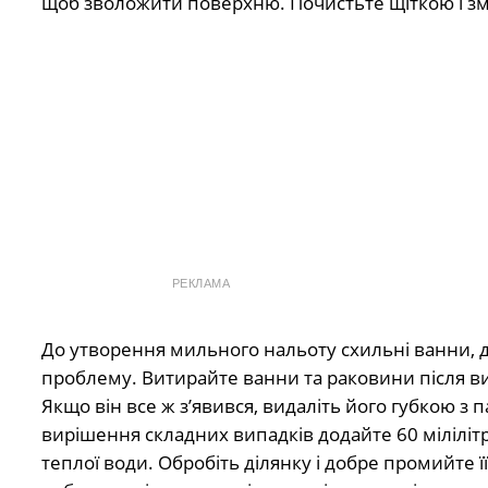
щоб зволожити поверхню. Почистьте щіткою і з
РЕКЛАМА
До утворення мильного нальоту схильні ванни, д
проблему. Витирайте ванни та раковини після в
Якщо він все ж з’явився, видаліть його губкою з п
вирішення складних випадків додайте 60 мілілітрів
теплої води. Обробіть ділянку і добре промийте 