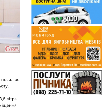
а посилює
оту.
,8 літра
иміщення