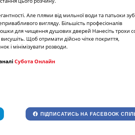
истання цього розчину.
егантності. Але плями від мильної води та патьоки зуб
епривабливого вигляду. Більшість професіоналів
ошки для чищення душових дверей Нанесіть трохи с
і висушіть. Щоб отримати дійсно чітке покриття,
ок і мінімізувати розводи.
аналі
Субота Онлайн
ПІДПИСАТИСЬ НА FACEBOOK СПІЛ