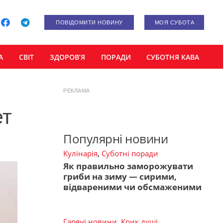
ПОВІДОМИТИ НОВИНУ
МОЯ СУБОТА
А
СВІТ
ЗДОРОВ’Я
ПОРАДИ
СУБОТНЯ КАВА
РЕКЛАМА
ет
Популярні новини
Кулінарія
,
Суботні поради
Як правильно заморожувати
гриби на зиму — сирими,
відвареними чи обсмаженими
Гарячі новини
,
Крик душі