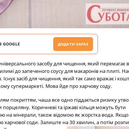
В GOOGLE
ДОДАТИ ЗАРАЗ
ніверсального засобу для чищення, який перемагає в
илимі до запеченого соусу для макаронів на плиті. Н
. Існує засіб для чищення, який так само вражає і кошт
кому супермаркеті. Мова йде про харчову соду.
 плям покриттям, чаша все одно піддається ризику утв
 порцеляну. Коричневі та іржаві кільця можуть бути
ю на мінерали, також відомою як жорстка вода. Якщо 
 харчової соди. Залиште на 30 хвилин, а потім розпи