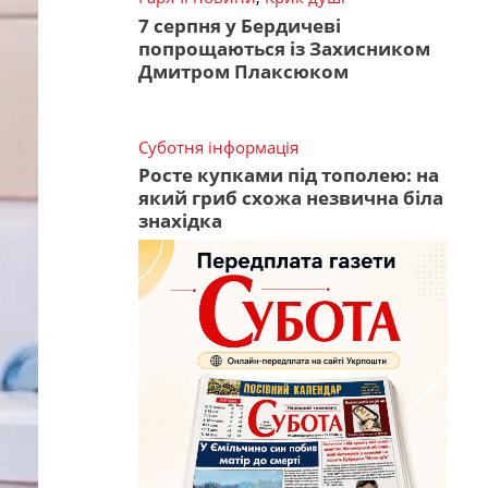
7 серпня у Бердичеві
попрощаються із Захисником
Дмитром Плаксюком
Суботня інформація
Росте купками під тополею: на
який гриб схожа незвична біла
знахідка