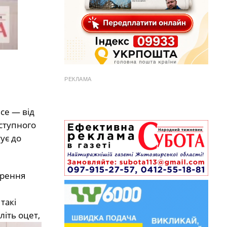
РЕКЛАМА
се — від
аступного
ує до
орення
такі
літь оцет,