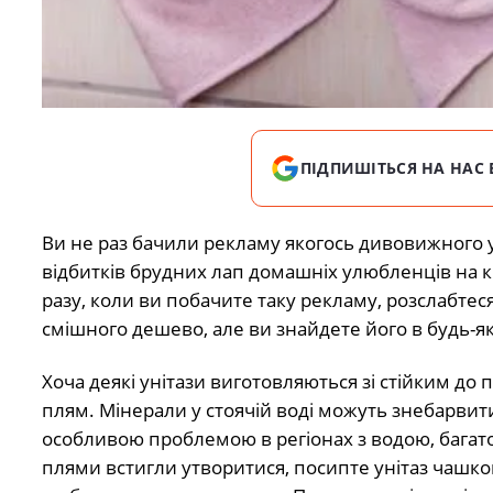
ПІДПИШІТЬСЯ НА НАС 
Ви не раз бачили рекламу якогось дивовижного у
відбитків брудних лап домашніх улюбленців на к
разу, коли ви побачите таку рекламу, розслабтеся
смішного дешево, але ви знайдете його в будь-я
Хоча деякі унітази виготовляються зі стійким до
плям. Мінерали у стоячій воді можуть знебарвити
особливою проблемою в регіонах з водою, багато
плями встигли утворитися, посипте унітаз чашкою