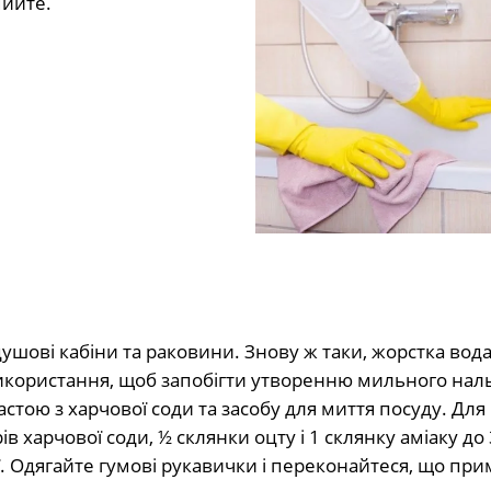
мийте.
ушові кабіни та раковини. Знову ж таки, жорстка вод
икористання, щоб запобігти утворенню мильного наль
астою з харчової соди та засобу для миття посуду. Для
 харчової соди, ½ склянки оцту і 1 склянку аміаку до 3
її. Одягайте гумові рукавички і переконайтеся, що пр