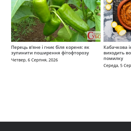
Перець в’яне і гниє біля кореня: як
Кабачкова і
зупинити поширення фітофторозу
виходить во
помилку
Четвер, 6 Серпня, 2026
Середа, 5 Се