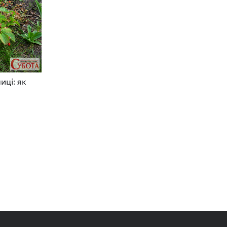
иці: як