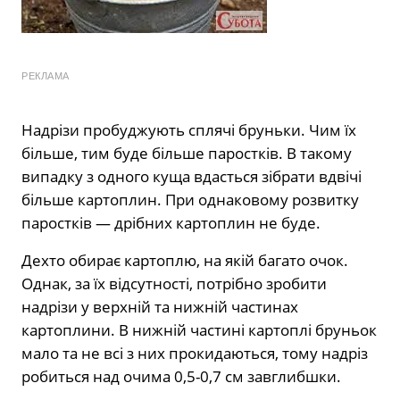
РЕКЛАМА
Надрізи пробуджують сплячі бруньки. Чим їх
більше, тим буде більше паростків. В такому
випадку з одного куща вдасться зібрати вдвічі
більше картоплин. При однаковому розвитку
паростків — дрібних картоплин не буде.
Дехто обирає картоплю, на якій багато очок.
Однак, за їх відсутності, потрібно зробити
надрізи у верхній та нижній частинах
картоплини. В нижній частині картоплі бруньок
мало та не всі з них прокидаються, тому надріз
робиться над очима 0,5-0,7 см завглибшки.