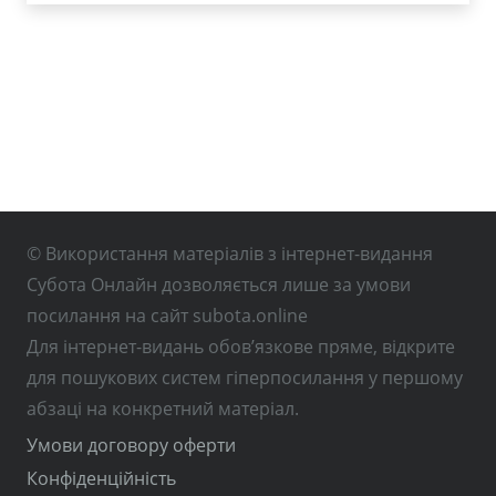
© Використання матеріалів з інтернет-видання
Субота Онлайн дозволяється лише за умови
посилання на сайт subota.online
Для інтернет-видань обов’язкове пряме, відкрите
для пошукових систем гіперпосилання у першому
абзаці на конкретний матеріал.
Умови договору оферти
Конфіденційність