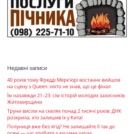
Недавні записи
40 років тому Фредді Мерк’юрі востаннє вийшов
на сцену з Queen: ніхто не знав, що це фінал
Їм назавжди 21–23: сім історій молодих захисників
Житомирщини
Труни висіли на скелях понад 2 тисячі років: ДНК
розкрила, хто залишив їх у Китаї
Полуниця вже без ягід? Не залишайте її так до
осені — що зробити з кущами зараз