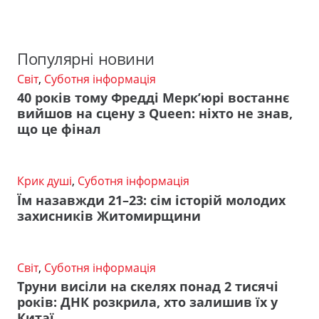
Популярні новини
Світ
,
Суботня інформація
40 років тому Фредді Мерк’юрі востаннє
вийшов на сцену з Queen: ніхто не знав,
що це фінал
Крик душі
,
Суботня інформація
Їм назавжди 21–23: сім історій молодих
захисників Житомирщини
Світ
,
Суботня інформація
Труни висіли на скелях понад 2 тисячі
років: ДНК розкрила, хто залишив їх у
Китаї