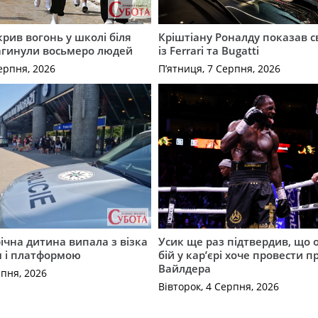
крив вогонь у школі біля
Кріштіану Роналду показав с
агинули восьмеро людей
із Ferrari та Bugatti
ерпня, 2026
П’ятниця, 7 Серпня, 2026
річна дитина випала з візка
Усик ще раз підтвердив, що 
м і платформою
бій у кар’єрі хоче провести п
Вайлдера
рпня, 2026
Вівторок, 4 Серпня, 2026