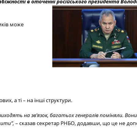
озбіжності в оточенні російського президента Воло
иків може
их, а ті – на інші структури.
виходять на зв’язок, багатьох генералів поміняли. Вони
ити”,
– сказав секретар РНБО, додавши, що це не до