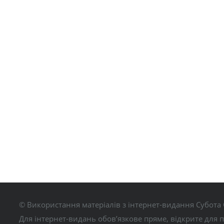
© Використання матеріалів з інтернет-видання Субота 
Для інтернет-видань обов’язкове пряме, відкрите для 