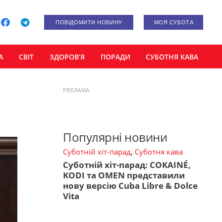
ПОВІДОМИТИ НОВИНУ
МОЯ СУБОТА
А
СВІТ
ЗДОРОВ’Я
ПОРАДИ
СУБОТНЯ КАВА
РЕКЛАМА
Популярні новини
Суботній хіт-парад
,
Суботня кава
Суботній хіт-парад: COKAINÉ,
KODI та OMEN представили
нову версію Cuba Libre & Dolce
Vita