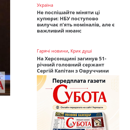
Україна
Не поспішайте міняти ці
купюри: НБУ поступово
вилучає п’ять номіналів, але є
важливий нюанс
Гарячі новини
,
Крик душі
На Херсонщині загинув 51-
річний головний сержант
Сергій Капітан з Овруччини