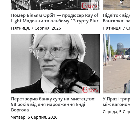
Помер Вільям Орбіт — продюсер Ray of
Підліток від
Light Мадонни та альбому 13 гурту Blur
Бангкока: з
П’ятниця, 7 Серпня, 2026
П’ятниця, 7 С
Перетворив банку супу на мистецтво:
У Празі три
98 років від дня народження Енді
між вагоно
Воргола
Середа, 5 Се
Четвер, 6 Серпня, 2026