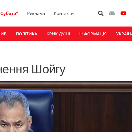
“Субота”
Реклама
Контакти
ЗИВ
ПОЛІТИКА
КРИК ДУШІ
ІНФОРМАЦІЯ
УКРАЇН
нення Шойгу