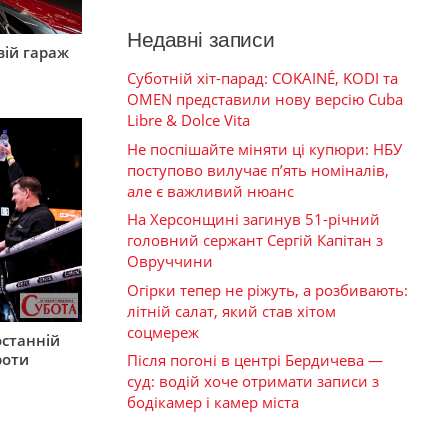
Недавні записи
вій гараж
Суботній хіт-парад: COKAINÉ, KODI та
OMEN представили нову версію Cuba
Libre & Dolce Vita
Не поспішайте міняти ці купюри: НБУ
поступово вилучає п’ять номіналів,
але є важливий нюанс
На Херсонщині загинув 51-річний
головний сержант Сергій Капітан з
Овруччини
Огірки тепер не ріжуть, а розбивають:
літній салат, який став хітом
соцмереж
останній
роти
Після погоні в центрі Бердичева —
суд: водій хоче отримати записи з
бодікамер і камер міста