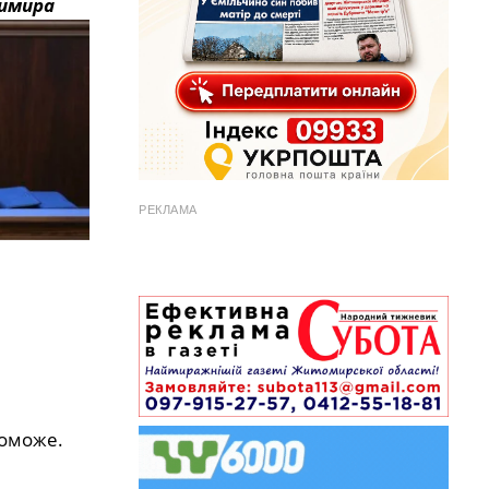
димира
РЕКЛАМА
поможе.