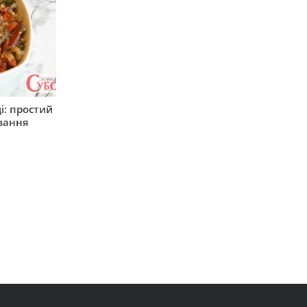
і: простий
вання