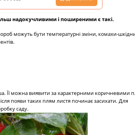
більш надокучливими і поширеними є такі.
ороб можуть бути температурні зміни, комахи-шкідн
ентів.
. Її можна виявити за характерними коричневими 
Після появи таких плям листя починає засихати. Для
робку саду.