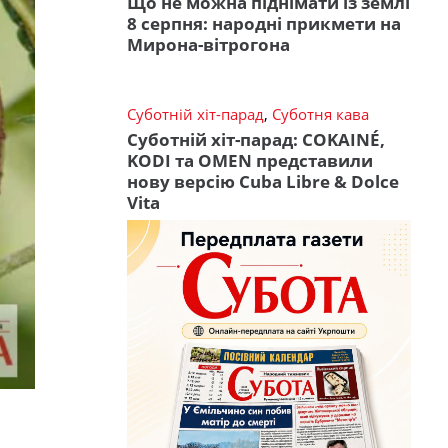
Що не можна піднімати із землі
8 серпня: народні прикмети на
Мирона-вітрогона
Суботній хіт-парад
,
Суботня кава
Суботній хіт-парад: COKAINÉ,
KODI та OMEN представили
нову версію Cuba Libre & Dolce
Vita