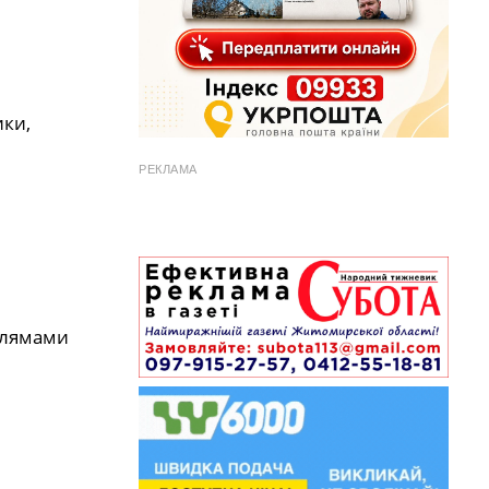
ики,
РЕКЛАМА
плямами