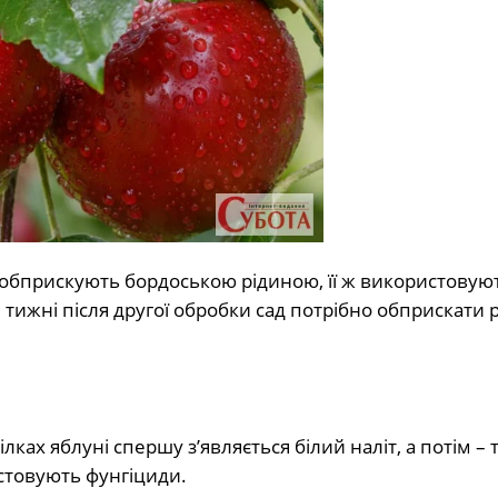
обприскують бордоською рідиною, її ж використовуют
ри тижні після другої обробки сад потрібно обприскати
ках яблуні спершу з’являється білий наліт, а потім – 
стовують фунгіциди.