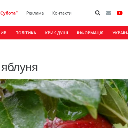
“Субота”
Реклама
Контакти
ЗИВ
ПОЛІТИКА
КРИК ДУШІ
ІНФОРМАЦІЯ
УКРАЇН
 яблуня