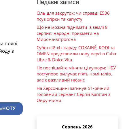
Недавні записи
Сіль для закруток: чи справді Е536
псує огірки та капусту
Що не можна піднімати із землі 8
серпня: народні прикмети на
Мирона-вітрогона
и появі
Суботній хіт-парад: COKAINÉ, KODI та
йоду з
OMEN представили нову версію Cuba
Libre & Dolce Vita
Не поспішайте міняти ці купюри: НБУ
поступово вилучає п’ять номіналів,
але є важливий нюанс
На Херсонщині загинув 51-річний
головний сержант Сергій Капітан з
Овруччини
ЬНОТУ
Серпень 2026