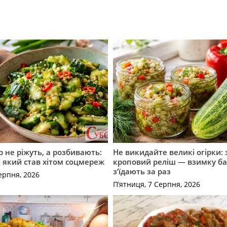
р не ріжуть, а розбивають:
Не викидайте великі огірки: 
т, який став хітом соцмереж
кроповий реліш — взимку б
з’їдають за раз
ерпня, 2026
П’ятниця, 7 Серпня, 2026