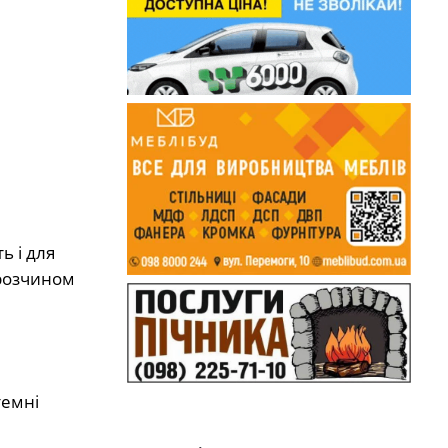
ь і для
 розчином
темні