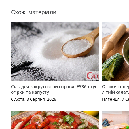
Схожі матеріали
Сіль для закруток: чи справді Е536 псує
Огірки тепе
огірки та капусту
літній сала
Субота, 8 Серпня, 2026
П’ятниця, 7 С