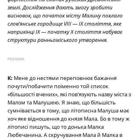
землі. Дослідження дають змогу зробити
висновок, що початок місту Малину поклало
слов’янське городище VIII — IX століття, яке
наприкінці IX — початку X століття набуває
структури ранньоміського утворення.
РЕКЛАМА
К:
Мене до нестями переповнює бажання
почути/побачити поіменно той список
«більшості вчених», які пов’язують назву міста з
Малом та Малушею. Я знаю, що більшість
сумнівається в тому, що літописна Малуша має
хоч яке відношення до князя Мала. Бо в тому ж
літописі пишуть, що то донька Малка
Любечанина. А скручування Мала й Малка в