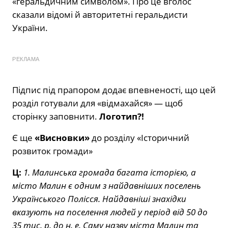
«геральдичним символом». Про це вголос
сказали відомі й авторитетні геральдисти
України.
РЕКЛАМА
Підпис під прапором додає впевненості, що цей
розділ готували для «відмахайся» — щоб
сторінку заповнити.
Логотип?!
Є ще
«Висновки»
до розділу «Історичний
розвиток громади»
Ц:
1. Малинська громада багата історією, а
місто Малин є одним з найдавніших поселень
Українського Полісся. Найдавніші знахідки
вказують на поселення людей у період від 50 до
35 тис. р. до н. е. Саму назву міста Малин та