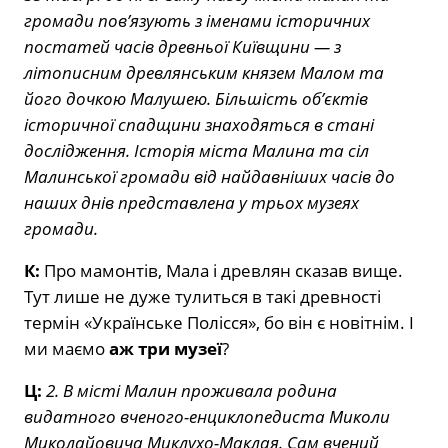
громади пов’язують з іменами історичних
постатей часів древньої Київщини — з
літописним древлянським князем Малом та
його дочкою Малушею. Більшість об’єктів
історичної спадщини знаходяться в стані
дослідження. Історія міста Малина та сіл
Малинської громади від найдавніших часів до
наших днів представлена у трьох музеях
громади.
К:
Про мамонтів, Мала і древлян сказав вище.
Тут лише не дуже тулиться в такі древності
термін «Українське Полісся», бо він є новітнім. І
ми маємо
аж три музеї
?
Ц:
2. В місті Малин проживала родина
видатного вченого-енциклопедиста Миколи
Миколайовича Миклухо-Маклая. Сам вчений