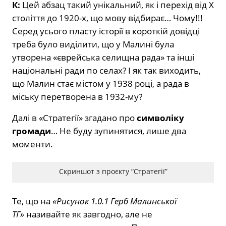
К:
Цей абзац такий унікальний, як і перехід від X
століття до 1920-х, що мову відбирає… Чому!!!
Серед усього пласту історії в короткій довідці
треба було виділити, що у Малині була
утворена «єврейська селищна рада» та інші
національні ради по селах? І як так виходить,
що Малин стає містом у 1938 році, а рада в
міську перетворена в 1932-му?
Далі в «Стратегії» згадано про
символіку
громади
… Не буду зупинятися, лише два
моменти.
Скриншот з проєкту “Стратегії”
Те, що на
«Рисунок 1.0.1 Герб Малинської
ТГ»
називайте як завгодно, але не