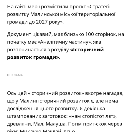
На сайті мерії розмістили проєкт «Стратегії
розвитку Малинської міської територіальної
громади до 2027 року».
Документ цікавий, має близько 100 сторінок, на
початку має «Аналітичну частину», яка
розпочинається з розділу
«Історичний
розвиток громади»
.
РЕКЛАМА
Ось цей «історичний розвиток» вкотре нагадав,
що у Малині історичний розвиток є, але нема
дослідження цього розвитку. Є декілька
штампованих заготовок: «нам стопістот лєт»,
древляни, Мал, Малуша. Потім приг-скок через
віки: Миклухо-Маклай, всьо…