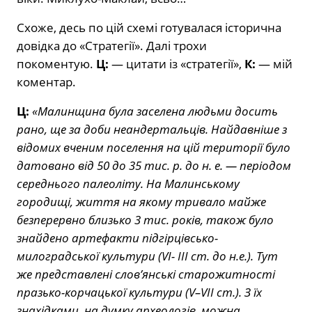
Схоже, десь по цій схемі готувалася історична
довідка до «Стратегії». Далі трохи
покоментую.
Ц:
— цитати із «стратегії»,
К:
— мій
коментар.
Ц:
«Малинщина була заселена людьми досить
рано, ще за доби неандертальців. Найдавніше з
відомих вченим поселення на цій території було
датовано від 50 до 35 тис. р. до н. е. — періодом
середнього палеоліту. На Малинському
городищі, життя на якому тривало майже
безперервно близько 3 тис. років, також було
знайдено артефакти підгірцівсько-
милоградської культури (VI- III ст. до н.е.). Тут
же представлені слов’янські старожитності
празько-корчацької культури (V–VII ст.). З їх
знахідками, на думку археологів, можна