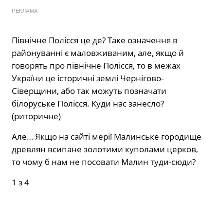
РЕКЛАМА
Північне Полісся це де? Таке означення в
районуванні є маловживаним, але, якщо й
говорять про північне Полісся, то в межах
України це історичні землі Чернігово-
Сіверщини, або так можуть позначати
білоруське Полісся. Куди нас занесло?
(риторичне)
Але… Якщо на сайті мерії Малинське городище
древлян всипане золотими куполами церков,
то чому б нам не посовати Малин туди-сюди?
1
з 4