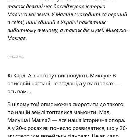
також деякий час досліджував історію
Малинської землі. У Малині знаходиться перший
в світі, нині єдиний в Україні пам’ятник
видатному вченому, а також діє музей Миклухо-
Маклая.
РЕКЛАМА
К:
Карл! А з чого тут висновують Миклух? В
описовій частині не згадані, а у висновках —
ось вам…
В цілому той опис можна скоротити до такого:
по нашій землі топталися мамонти. Мал,
Малуша і Маклай — вся наша історична опора.
А у 20-х роках як понесло розвиватися, що у 26-
му створили єврейську сільраду. Це як дало