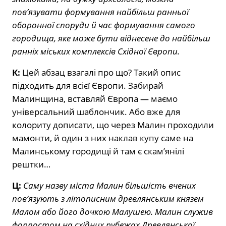
пов’язувати формування найбільш ранньої
оборонної споруди й час формування самого
городища, яке може бути віднесене до найбільш
ранніх міських комплексів Східної Європи.
К:
Цей абзац взагалі про що? Такий опис
підходить для всієї Європи. Забирай
Малинщина, вставляй Європа — маємо
універсальний шаблончик. Або вже для
колориту дописати, що через Малин проходили
мамонти, й один з них наклав купу саме на
Малинському городищі й там є скам’янілі
рештки…
Ц:
Саму назву міста Малин більшість вчених
пов’язують з літописним древлянським князем
Малом або його дочкою Малушею. Малин служив
форпостом на східних рубежах Древлянської