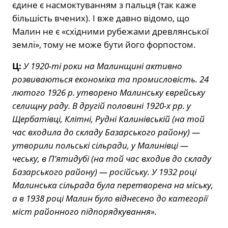
єдине є насмоктуванням з пальця (так каже
більшість вчених). І вже давно відомо, що
Малин не є «східними рубежами древлянської
землі», тому не може бути його форпостом.
Ц:
У 1920-ті роки на Малинщині активно
розвиваються економіка та промисловість. 24
лютого 1926 р. утворено Малинську єврейську
селищну раду. В другій половині 1920-х рр. у
Щербатівці, Клітні, Рудні Калинівській (на той
час входила до складу Базарського району) —
утворили польські сільради, у Малинівці —
чеську, в П’ятидубі (на той час входив до складу
Базарського району) — російську. У 1932 році
Малинська сільрада була перетворена на міську,
а в 1938 році Малин було віднесено до категорії
міст районного підпорядкування».