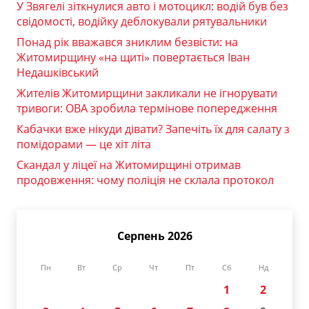
У Звягелі зіткнулися авто і мотоцикл: водій був без
свідомості, водійку деблокували рятувальники
Понад рік вважався зниклим безвісти: на
Житомирщину «на щиті» повертається Іван
Недашківський
Жителів Житомирщини закликали не ігнорувати
тривоги: ОВА зробила термінове попередження
Кабачки вже нікуди дівати? Запечіть їх для салату з
помідорами — це хіт літа
Скандал у ліцеї на Житомирщині отримав
продовження: чому поліція не склала протокол
Серпень 2026
Пн
Вт
Ср
Чт
Пт
Сб
Нд
1
2