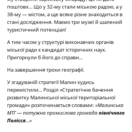
поштовх… Що у 32-му стали міською радою, а у
38-му — містом, а ще всяке різне знаходиться в
стані дослідження. Маємо три музеї й шалений
туристичний потенціал!
А тим часом у структурі виконавчих органів
міської ради є кандидат історичних наук.
Пригорнули б його до справи…
На завершення трохи географії.
У згадуваній стратегії Малин кудись
перемістили… Розділ «Стратегічне бачення
розвитку Малинської міської територіальної
громади» розпочинається словами:
«Малинська
МТГ — потужна промислова громада
північного
Полісся
…»