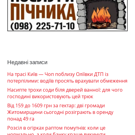
Недавні записи
На трасі Київ — Чоп поблизу Оліївки ДТП із
потерпілими: водіїв просять врахувати обмеження
Насипте трохи соди біля дверей ванної: для чого
господині використовують цей трюк
Від 159 до 1609 грн за гектар: дві громади
Житомирщини сьогодні розіграють в оренду
понад 49 га
Розсіл в огірках раптом помутнів: коли це
нормально, а коли банку краще викинути