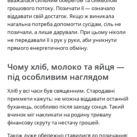
вважалася сильним оберегом та символом
грошового потоку. Позичати її — означало
віддавати свій достаток. Якщо ж виникала
нагальна потреба допомогти сусідам, сіль не
позичали, а лише дарували. При цьому ніколи
не передавали її з рук у руки, аби уникнути
прямого енергетичного обміну.
Чому хліб, молоко та яйця —
під особливим наглядом
Хліб у всі часи був священним. Стародавні
прикмети кажуть: не можна віддавати останній
буханець, особливо після заходу сонця. Такий
вчинок міг накликати на родину тривалу
фінансову скруту та нестачу грошей.
Також дуже обережно ставилися до позичання: