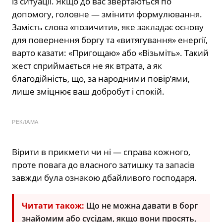
із ситуації. Якщо до вас звертаються по
допомогу, головне — змінити формулювання.
Замість слова «позичити», яке закладає основу
для повернення боргу та «витягування» енергії,
варто казати: «Пригощаю» або «Візьміть». Такий
жест сприймається не як втрата, а як
благодійність, що, за народними повір’ями,
лише зміцнює ваш добробут і спокій.
РЕКЛАМА
Вірити в прикмети чи ні — справа кожного,
проте повага до власного затишку та запасів
завжди була ознакою дбайливого господаря.
Читати також:
Що не можна давати в борг
знайомим або сусідам, якщо вони просять,