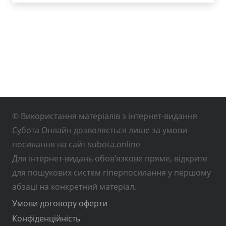
© Використання матеріалів з інтернет-видання
Субота Онлайн дозволяється лише за умови
посилання на сайт subota.online
Для інтернет-видань обов’язкове пряме, відкрите
для пошукових систем гіперпосилання у першому
абзаці на конкретний матеріал.
Умови договору оферти
Конфіденційність