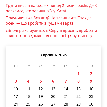
Труни висіли на скелях понад 2 тисячі років: ДНК
розкрила, хто залишив їх у Китаї
Полуниця вже без ягід? Не залишайте її так до
осені — що зробити з кущами зараз
«Вночі різко будить»: в Овручі просять прибрати
голосові повідомлення про повітряну тривогу
Серпень 2026
Пн
Вт
Ср
Чт
Пт
Сб
Нд
1
2
3
4
5
6
7
8
9
10
11
12
13
14
15
16
17
18
19
20
21
22
23
24
25
26
27
28
29
30