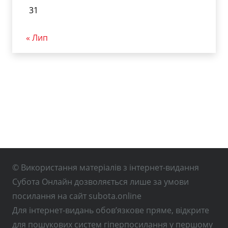
31
« Лип
© Використання матеріалів з інтернет-видання
Субота Онлайн дозволяється лише за умови
посилання на сайт subota.online
Для інтернет-видань обов’язкове пряме, відкрите
для пошукових систем гіперпосилання у першому