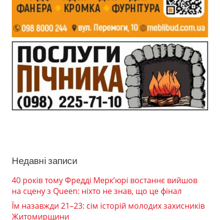
Недавні записи
40 років тому Фредді Мерк’юрі востаннє вийшов
на сцену з Queen: ніхто не знав, що це фінал
Їм назавжди 21–23: сім історій молодих захисників
Житомирщини