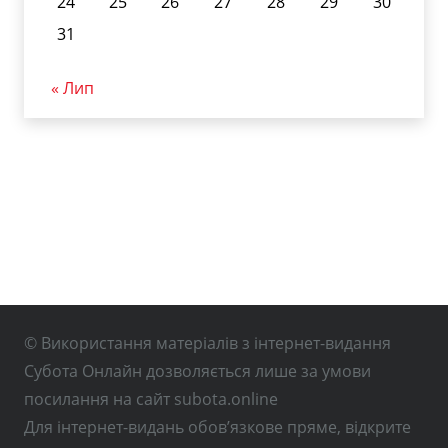
24
25
26
27
28
29
30
31
« Лип
© Використання матеріалів з інтернет-видання
Субота Онлайн дозволяється лише за умови
посилання на сайт subota.online
Для інтернет-видань обов’язкове пряме, відкрите