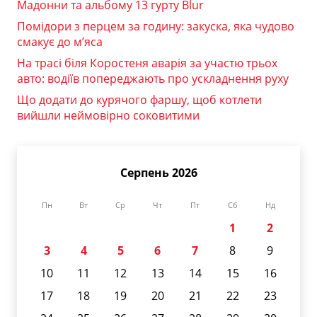
Мадонни та альбому 13 гурту Blur
Помідори з перцем за годину: закуска, яка чудово
смакує до м’яса
На трасі біля Коростеня аварія за участю трьох
авто: водіїв попереджають про ускладнення руху
Що додати до курячого фаршу, щоб котлети
вийшли неймовірно соковитими
Серпень 2026
Пн
Вт
Ср
Чт
Пт
Сб
Нд
1
2
3
4
5
6
7
8
9
10
11
12
13
14
15
16
17
18
19
20
21
22
23