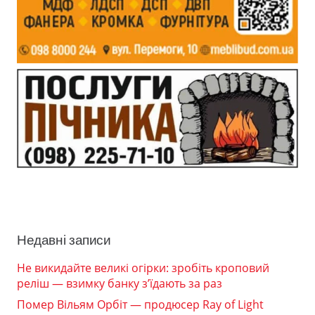
Недавні записи
Не викидайте великі огірки: зробіть кроповий
реліш — взимку банку з’їдають за раз
Помер Вільям Орбіт — продюсер Ray of Light