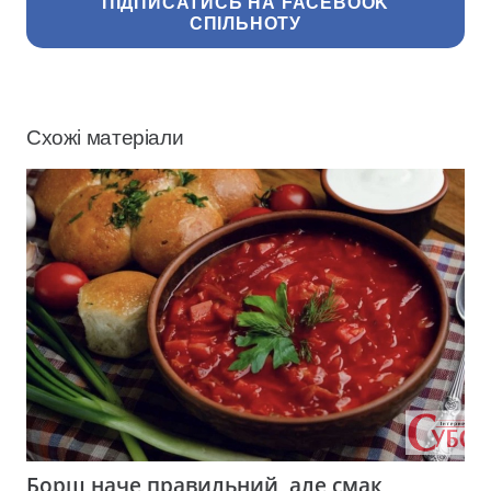
ПІДПИСАТИСЬ НА FACEBOOK
СПІЛЬНОТУ
Схожі матеріали
Борщ наче правильний, але смак