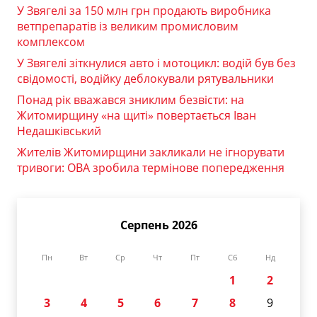
У Звягелі за 150 млн грн продають виробника
ветпрепаратів із великим промисловим
комплексом
У Звягелі зіткнулися авто і мотоцикл: водій був без
свідомості, водійку деблокували рятувальники
Понад рік вважався зниклим безвісти: на
Житомирщину «на щиті» повертається Іван
Недашківський
Жителів Житомирщини закликали не ігнорувати
тривоги: ОВА зробила термінове попередження
Серпень 2026
Пн
Вт
Ср
Чт
Пт
Сб
Нд
1
2
3
4
5
6
7
8
9