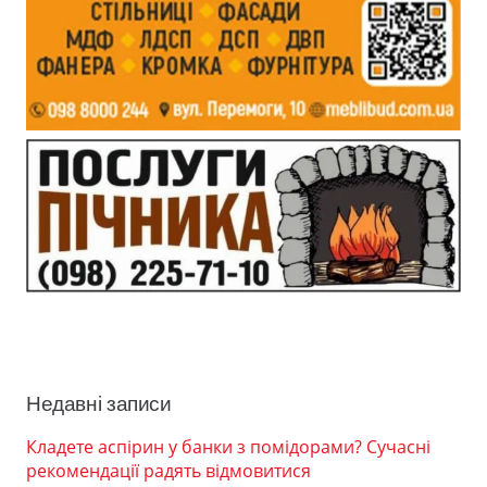
Недавні записи
Кладете аспірин у банки з помідорами? Сучасні
рекомендації радять відмовитися