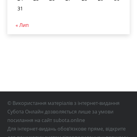
31
« Лип
© Використання матеріалів з інтернет-видання
Субота Онлайн дозволяється лише за умови
посилання на сайт subota.online
Для інтернет-видань обов’язкове пряме, відкрите