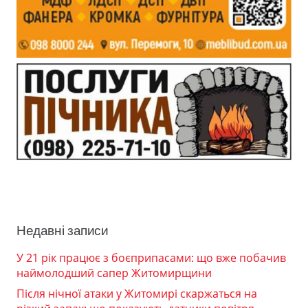
Недавні записи
У 21 рік працює з боєприпасами: що вже побачив
наймолодший сапер Житомирщини
Після нічної атаки у Житомирі скаржаться на