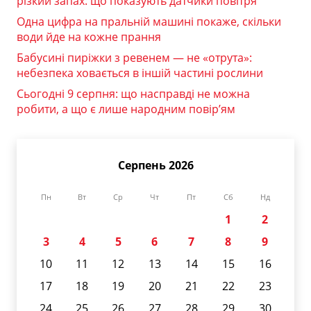
різкий запах: що показують датчики повітря
Одна цифра на пральній машині покаже, скільки
води йде на кожне прання
Бабусині пиріжки з ревенем — не «отрута»:
небезпека ховається в іншій частині рослини
Сьогодні 9 серпня: що насправді не можна
робити, а що є лише народним повір’ям
Серпень 2026
Пн
Вт
Ср
Чт
Пт
Сб
Нд
1
2
3
4
5
6
7
8
9
10
11
12
13
14
15
16
17
18
19
20
21
22
23
24
25
26
27
28
29
30