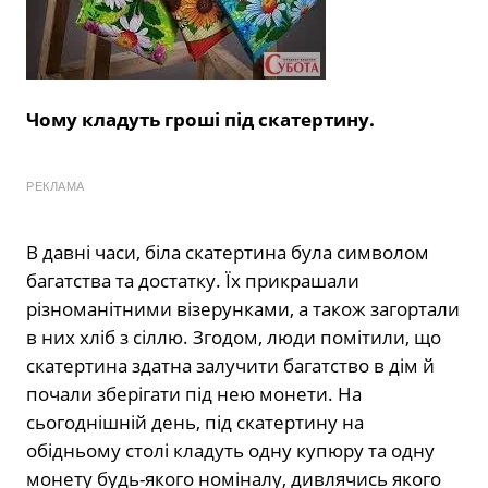
Чому кладуть гроші під скатертину.
РЕКЛАМА
В давні часи, біла скатертина була символом
багатства та достатку. Їх прикрашали
різноманітними візерунками, а також загортали
в них хліб з сіллю. Згодом, люди помітили, що
скатертина здатна залучити багатство в дім й
почали зберігати під нею монети. На
сьогоднішній день, під скатертину на
обідньому столі кладуть одну купюру та одну
монету будь-якого номіналу, дивлячись якого