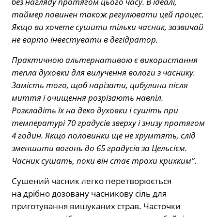
без нагляду протягом цього часу. В ідеалі,
таймер повинен також регулювати цей процес.
Якщо ви хочете сушити тільки часник, зазвичай
не варто інвестувати в дегідратор.
Практичною альтернативою є використання
тепла духовки для вилучення вологи з часнику.
Замість того, щоб нарізати, цибулини після
миття і очищення розрізають навпіл.
Розкладіть їх на деко духовки і сушіть при
температурі 70 градусів зверху і знизу протягом
4 годин. Якщо половинки ще не хрумтять, слід
зменшити вогонь до 65 градусів за Цельсієм.
Часник сушать, поки він стає трохи крихким”
.
Сушений часник легко перетворюється
на дрібно дозовану часникову сіль для
приготування вишуканих страв. Часточки