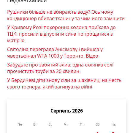
Недавні записи
Рушники більше не вбирають воду? Ось чому
кондиціонер вбиває тканину та чим його замінити
У Кривому Розі похоронна колона приїхала до
ТЦК: просили відпустити сина попрощатися з
матір’ю
Світоліна переграла Анісімову і вийшла у
чвертьфінал WTA 1000 у Торонто. Відео
Забудьте про забитий злив: одна склянка солі
прочистить труби за 20 хвилин
У Бердичеві діти знову сіли за шахівниці на честь
свого тренера, який загинув на війні
Серпень 2026
Пн
Вт
Ср
Чт
Пт
Сб
Нд