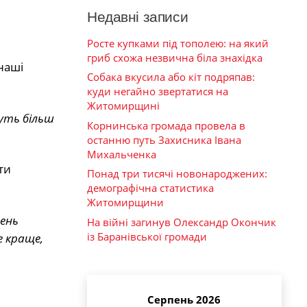
Недавні записи
Росте купками під тополею: на який
гриб схожа незвична біла знахідка
наші
Собака вкусила або кіт подряпав:
куди негайно звертатися на
Житомирщині
нуть більш
Корнинська громада провела в
останню путь Захисника Івана
Михальченка
ти
Понад три тисячі новонароджених:
демографічна статистика
Житомирщини
шень
На війні загинув Олександр Окончик
із Баранівської громади
е краще,
Серпень 2026