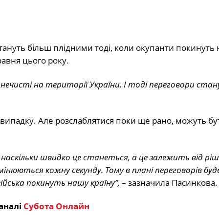
 стануть більш плідними тоді, коли окупанти покинуть 
равня цього року.
ї нечисті на території України. І тоді переговори ста
випадку. Але розслаблятися поки ще рано, можуть бу
 наскільки швидко це станеться, а це залежить від рі
змінюються кожну секунду. Тому в плані переговорів буд
війська покинуть нашу країну”,
– зазначила Пасинкова.
аналі
Субота Онлайн