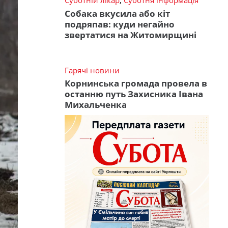
Суботній лікар
,
Суботня інформація
Собака вкусила або кіт
подряпав: куди негайно
звертатися на Житомирщині
Гарячі новини
Корнинська громада провела в
останню путь Захисника Івана
Михальченка