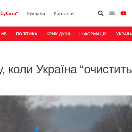
“Субота”
Реклама
Контакти
ЗИВ
ПОЛІТИКА
КРИК ДУШІ
ІНФОРМАЦІЯ
УКРАЇН
, коли Україна “очистить