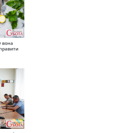
у вона
иправити