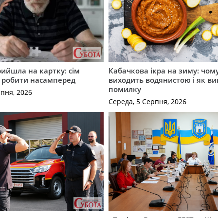
рийшла на картку: сім
Кабачкова ікра на зиму: чом
о робити насамперед
виходить водянистою і як в
помилку
рпня, 2026
Середа, 5 Серпня, 2026