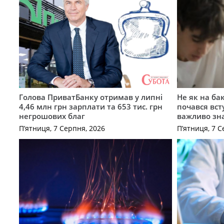
Голова ПриватБанку отримав у липні
Не як на ба
4,46 млн грн зарплати та 653 тис. грн
почався вст
негрошових благ
важливо зн
П’ятниця, 7 Серпня, 2026
П’ятниця, 7 С