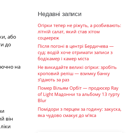
Недавні записи
Огірки тепер не ріжуть, а розбивають:
літній салат, який став хітом
ки, або
соцмереж
ти до
Після погоні в центрі Бердичева —
суд: водій хоче отримати записи з
бодікамер і камер міста
лючно на
Не викидайте великі огірки: зробіть
кроповий реліш — взимку банку
з’їдають за раз
Помер Вільям Орбіт — продюсер Ray
of Light Мадонни та альбому 13 гурту
Blur
Помідори з перцем за годину: закуска,
ни
яка чудово смакує до м’яса
й він
 ліки