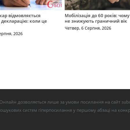
кар відмовляється
Мобілізація до 60 років: чому
 декларацію: коли це
не знижують граничний вік
Четвер, 6 Серпня, 2026
ерпня, 2026
Онлайн дозволяється лише за умови посилання на сайт subo
пошукових систем гіперпосилання у першому абзаці на конк