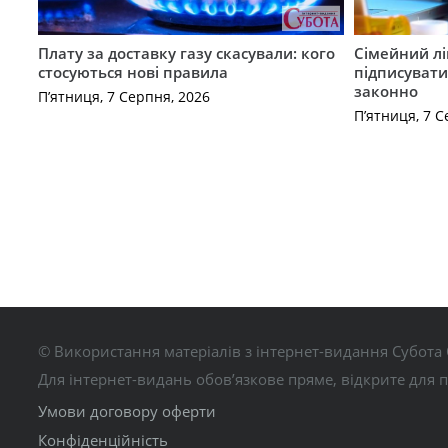
Плату за доставку газу скасували: кого
Сімейний лі
стосуються нові правила
підписувати
законно
П’ятниця, 7 Серпня, 2026
П’ятниця, 7 С
© Використання матеріалів з інтернет-видання Субота 
Для інтернет-видань обов’язкове пряме, відкрите для 
Умови договору оферти
Конфіденційність