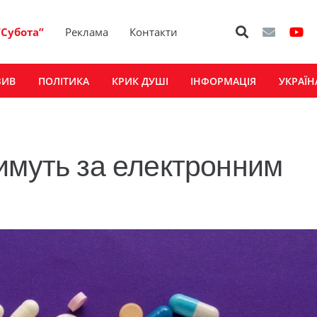
“Субота”
Реклама
Контакти
ЗИВ
ПОЛІТИКА
КРИК ДУШІ
ІНФОРМАЦІЯ
УКРАЇН
имуть за електронним