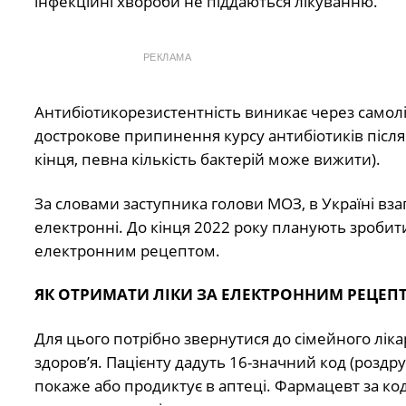
інфекційні хвороби не піддаються лікуванню.
РЕКЛАМА
Антибіотикорезистентність виникає через самолі
дострокове припинення курсу антибіотиків після
кінця, певна кількість бактерій може вижити).
За словами заступника голови МОЗ, в Україні вза
електронні. До кінця 2022 року планують зробити
електронним рецептом.
ЯК ОТРИМАТИ ЛІКИ ЗА ЕЛЕКТРОННИМ РЕЦЕП
Для цього потрібно звернутися до сімейного лік
здоров’я.
Пацієнту дадуть 16-значний код (роздр
покаже або продиктує в аптеці. Фармацевт за код