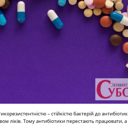
икорезистентністю – стійкістю бактерій до антибіотик
вом ліків. Тому антибіотики перестають працювати, а