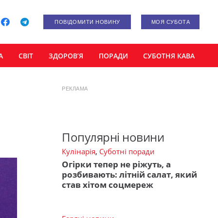
ПОВІДОМИТИ НОВИНУ
МОЯ СУБОТА
А
СВІТ
ЗДОРОВ’Я
ПОРАДИ
СУБОТНЯ КАВА
РЕКЛАМА
Популярні новини
Кулінарія
,
Суботні поради
Огірки тепер не ріжуть, а
розбивають: літній салат, який
став хітом соцмереж