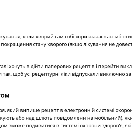
кування, коли хворий сам собі «призначає» антибіоти
 покращення стану хворого (якщо лікування не довес
галі хочуть відійти паперових рецептів і перейти вик
 так, щоб усі рецептурні ліки відпускали виключно за
ТОМ
аря, який випише рецепт в електронній системі охоро
укують або надішлють повідомленн на мобільний), яки
ом зможе подивитися в системі охорони здоров’я, які