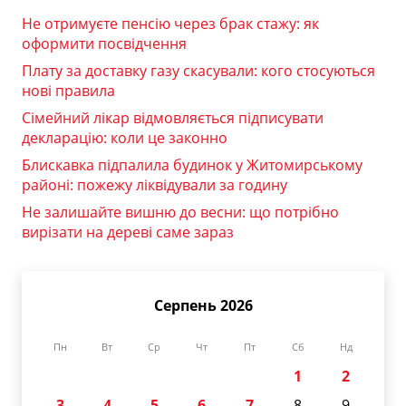
Не отримуєте пенсію через брак стажу: як
оформити посвідчення
Плату за доставку газу скасували: кого стосуються
нові правила
Сімейний лікар відмовляється підписувати
декларацію: коли це законно
Блискавка підпалила будинок у Житомирському
районі: пожежу ліквідували за годину
Не залишайте вишню до весни: що потрібно
вирізати на дереві саме зараз
Серпень 2026
Пн
Вт
Ср
Чт
Пт
Сб
Нд
1
2
3
4
5
6
7
8
9