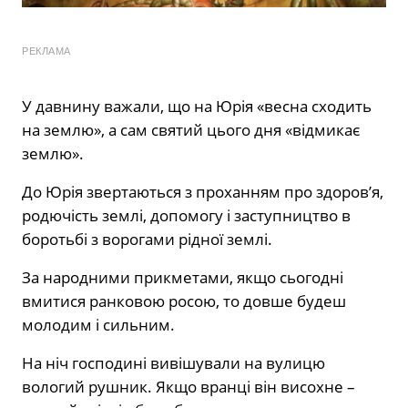
РЕКЛАМА
У давнину важали, що на Юрія «весна сходить
на землю», а сам святий цього дня «відмикає
землю».
До Юрія звертаються з проханням про здоров’я,
родючість землі, допомогу і заступництво в
боротьбі з ворогами рідної землі.
За народними прикметами, якщо сьогодні
вмитися ранковою росою, то довше будеш
молодим і сильним.
На ніч господині вивішували на вулицю
вологий рушник. Якщо вранці він висохне –