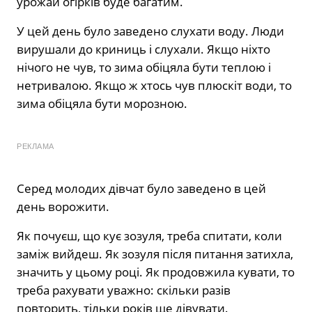
урожай огірків буде багатим.
У цей день було заведено слухати воду. Люди
вирушали до криниць і слухали. Якщо ніхто
нічого не чув, то зима обіцяла бути теплою і
нетривалою. Якщо ж хтось чув плюскіт води, то
зима обіцяла бути морозною.
РЕКЛАМА
Серед молодих дівчат було заведено в цей
день ворожити.
Як почуєш, що кує зозуля, треба спитати, коли
заміж вийдеш. Як зозуля після питання затихла,
значить у цьому році. Як продовжила кувати, то
треба рахувати уважно: скільки разів
повторить, тільки років ще дівувати.