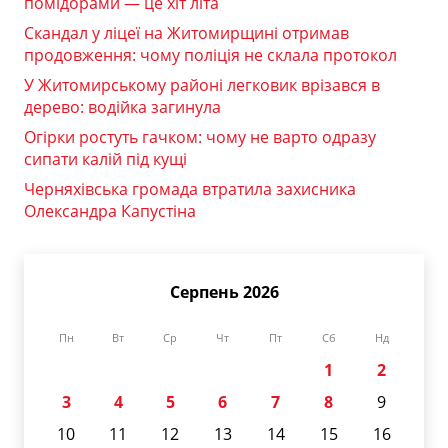
помідорами — це хіт літа
Скандал у ліцеї на Житомирщині отримав
продовження: чому поліція не склала протокол
У Житомирському районі легковик врізався в
дерево: водійка загинула
Огірки ростуть гачком: чому не варто одразу
сипати калій під кущі
Черняхівська громада втратила захисника
Олександра Капустіна
Серпень 2026
Пн
Вт
Ср
Чт
Пт
Сб
Нд
1
2
3
4
5
6
7
8
9
10
11
12
13
14
15
16