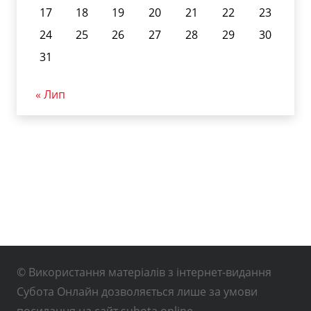
17
18
19
20
21
22
23
24
25
26
27
28
29
30
31
« Лип
© Використання матеріалів з інтернет-видання
Субота Онлайн дозволяється лише за умови
посилання на сайт subota.online