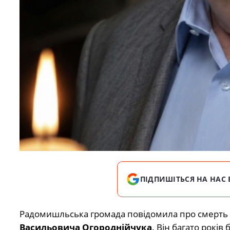
ПІДПИШІТЬСЯ НА НАС 
Радомишльська громада повідомила про смерть д
Васильовича Огороднійчука
. Він багато рокі