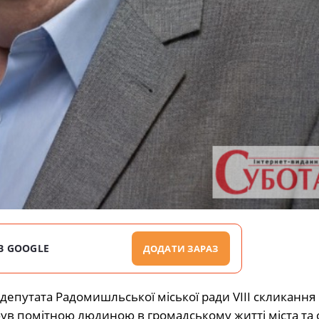
В GOOGLE
ДОДАТИ ЗАРАЗ
епутата Радомишльської міської ради VIII скликання
в був помітною людиною в громадському житті міста т