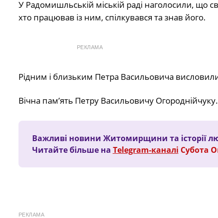
У Радомишльській міській раді наголосили, що св
хто працював із ним, спілкувався та знав його.
РЕКЛАМА
Рідним і близьким Петра Васильовича висловили 
Вічна пам’ять Петру Васильовичу Огороднійчуку.
Важливі новини Житомирщини та історії лю
Читайте більше на
Telegram-каналі
Субота 
РЕКЛАМА