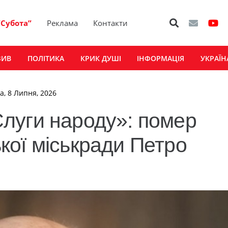
“Субота”
Реклама
Контакти
ЗИВ
ПОЛІТИКА
КРИК ДУШІ
ІНФОРМАЦІЯ
УКРАЇН
а, 8 Липня, 2026
луги народу»: помер
ої міськради Петро