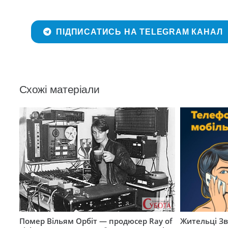
ПІДПИСАТИСЬ НА TELEGRAM КАНАЛ
Схожі матеріали
Помер Вільям Орбіт — продюсер Ray of
Жительці З