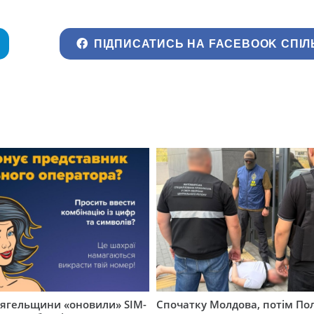
ПІДПИСАТИСЬ НА FACEBOOK СПІЛ
вягельщини «оновили» SIM-
Спочатку Молдова, потім По