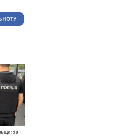
ЬНОТУ
льща: за