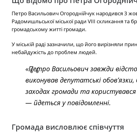
Що відомо про Петра Огородній
Петро Васильович Огороднійчук народився 3 жовт
Радомишльської міської ради VIII скликання та бра
громадському житті громади.
У міській раді зазначили, що його вирізняли при
небайдужість до проблем людей.
«Петро Васильович завжди відстою
виконував депутатські обов’язки,
заходах громади та користувався 
— йдеться у повідомленні.
Громада висловлює співчуття