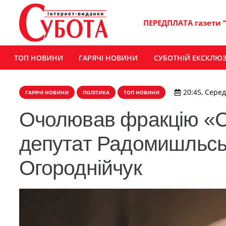
ПЕРЕДПЛАТА газети 
ТОП НОВИНИ
ГАРЯЧІ НОВИНИ
СУБОТНІЙ ЕКСКЛЮ
20:45, Серед
ГАРЯЧІ НОВИНИ
ПОЛІТИКА
ТОП НОВИНИ
Очолював фракцію «С
депутат Радомишльськ
Огороднійчук