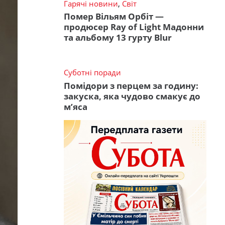
Гарячі новини
,
Світ
Помер Вільям Орбіт —
продюсер Ray of Light Мадонни
та альбому 13 гурту Blur
Суботні поради
Помідори з перцем за годину:
закуска, яка чудово смакує до
м’яса