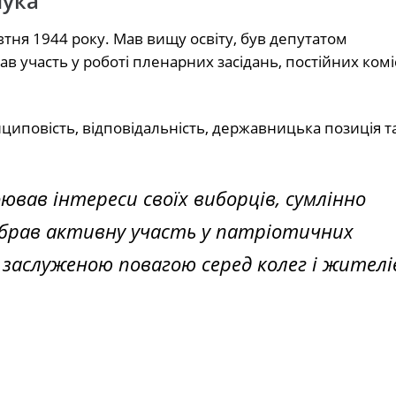
чука
ня 1944 року. Мав вищу освіту, був депутатом
в участь у роботі пленарних засідань, постійних коміс
нциповість, відповідальність, державницька позиція т
вав інтереси своїх виборців, сумлінно
 брав активну участь у патріотичних
заслуженою повагою серед колег і жителів