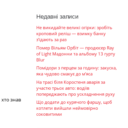
Недавні записи
Не викидайте великі огірки: зробіть
кроповий реліш — взимку банку
з’їдають за раз
Помер Вільям Орбіт — продюсер Ray
of Light Мадонни та альбому 13 гурту
Blur
Помідори з перцем за годину: закуска,
яка чудово смакує до м’яса
На трасі біля Коростеня аварія за
участю трьох авто: водіїв
попереджають про ускладнення руху
 хто знав
Що додати до курячого фаршу, щоб
котлети вийшли неймовірно
соковитими