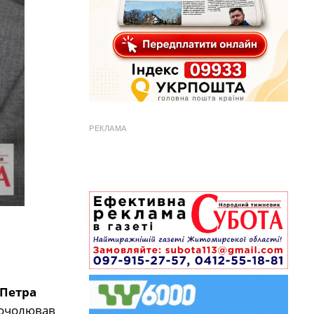
РЕКЛАМА
Петра
а очолював