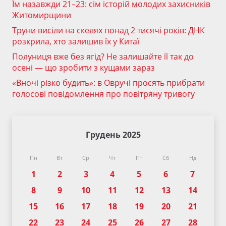
Їм назавжди 21–23: сім історій молодих захисників
Житомирщини
Труни висіли на скелях понад 2 тисячі років: ДНК
розкрила, хто залишив їх у Китаї
Полуниця вже без ягід? Не залишайте її так до
осені — що зробити з кущами зараз
«Вночі різко будить»: в Овручі просять прибрати
голосові повідомлення про повітряну тривогу
Грудень 2025
Пн
Вт
Ср
Чт
Пт
Сб
Нд
1
2
3
4
5
6
7
8
9
10
11
12
13
14
15
16
17
18
19
20
21
22
23
24
25
26
27
28