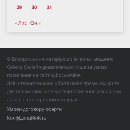
29
30
31
« Лис
Січ »
© Використання матеріалів з інтернет-видання
Субота Онлайн дозволяється лише за умови
посилання на сайт subota.online
Для інтернет-видань обов’язкове пряме, відкрите
для пошукових систем гіперпосилання у першому
абзаці на конкретний матеріал.
Умови договору оферти
Конфіденційність