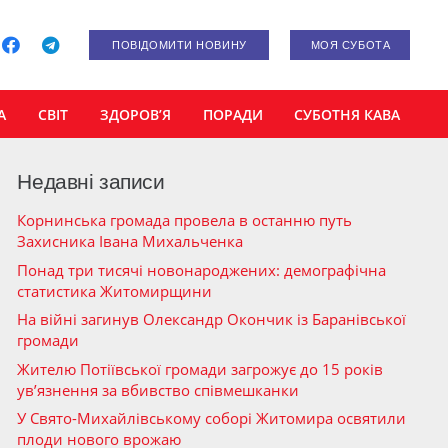
ПОВІДОМИТИ НОВИНУ
МОЯ СУБОТА
А
СВІТ
ЗДОРОВ’Я
ПОРАДИ
СУБОТНЯ КАВА
Недавні записи
Корнинська громада провела в останню путь
Захисника Івана Михальченка
Понад три тисячі новонароджених: демографічна
статистика Житомирщини
На війні загинув Олександр Окончик із Баранівської
громади
Жителю Потіївської громади загрожує до 15 років
ув’язнення за вбивство співмешканки
У Свято-Михайлівському соборі Житомира освятили
плоди нового врожаю