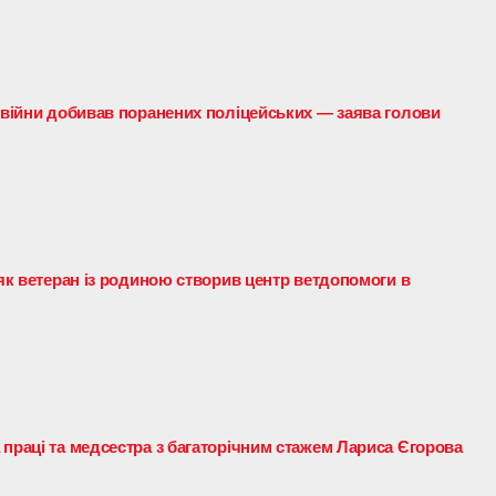
н війни добивав поранених поліцейських — заява голови
 як ветеран із родиною створив центр ветдопомоги в
 праці та медсестра з багаторічним стажем Лариса Єгорова