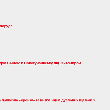
споруда
 стріляниною в Новогуйвинську під Житомиром
привезла «бронзу» та низку індивідуальних відзнак зі