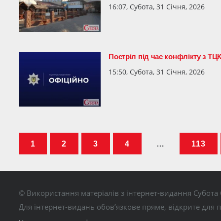
16:07, Субота, 31 Січня, 2026
Постріл під час конфлікту з ТЦ
15:50, Субота, 31 Січня, 2026
1
2
3
4
…
113
© Використання матеріалів з інтернет-видання Субота 
Для інтернет-видань обов’язкове пряме, відкрите для 