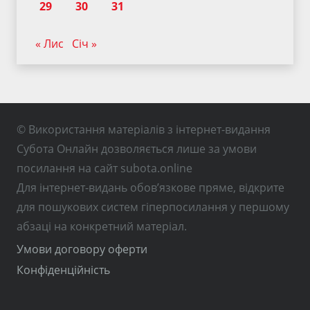
29
30
31
« Лис
Січ »
© Використання матеріалів з інтернет-видання
Субота Онлайн дозволяється лише за умови
посилання на сайт subota.online
Для інтернет-видань обов’язкове пряме, відкрите
для пошукових систем гіперпосилання у першому
абзаці на конкретний матеріал.
Умови договору оферти
Конфіденційність