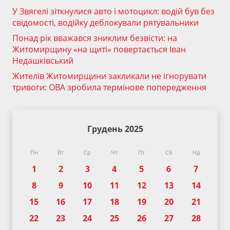
У Звягелі зіткнулися авто і мотоцикл: водій був без
свідомості, водійку деблокували рятувальники
Понад рік вважався зниклим безвісти: на
Житомирщину «на щиті» повертається Іван
Недашківський
Жителів Житомирщини закликали не ігнорувати
тривоги: ОВА зробила термінове попередження
Грудень 2025
Пн
Вт
Ср
Чт
Пт
Сб
Нд
1
2
3
4
5
6
7
8
9
10
11
12
13
14
15
16
17
18
19
20
21
22
23
24
25
26
27
28