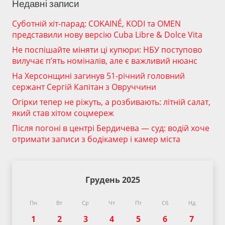
Недавні записи
Суботній хіт-парад: COKAINÉ, KODI та OMEN
представили нову версію Cuba Libre & Dolce Vita
Не поспішайте міняти ці купюри: НБУ поступово
вилучає п’ять номіналів, але є важливий нюанс
На Херсонщині загинув 51-річний головний
сержант Сергій Капітан з Овруччини
Огірки тепер не ріжуть, а розбивають: літній салат,
який став хітом соцмереж
Після погоні в центрі Бердичева — суд: водій хоче
отримати записи з бодікамер і камер міста
Грудень 2025
Пн
Вт
Ср
Чт
Пт
Сб
Нд
1
2
3
4
5
6
7