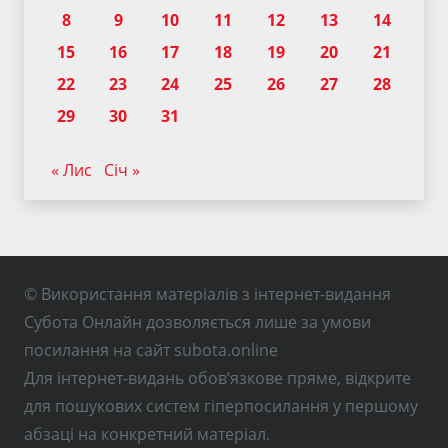
8
9
10
11
12
13
14
15
16
17
18
19
20
21
22
23
24
25
26
27
28
29
30
31
« Лис
Січ »
© Використання матеріалів з інтернет-видання
Субота Онлайн дозволяється лише за умови
посилання на сайт subota.online
Для інтернет-видань обов’язкове пряме, відкрите
для пошукових систем гіперпосилання у першому
абзаці на конкретний матеріал.